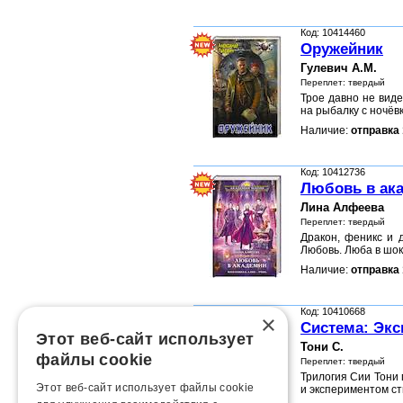
Код: 10414460
Оружейник
Гулевич А.М.
Переплет: твердый
Трое давно не вид
на рыбалку с ночёв
Наличие:
отправка 
Код: 10412736
Любовь в ак
Лина Алфеева
Переплет: твердый
Дракон, феникс и 
Любовь. Люба в шок
Наличие:
отправка 
Код: 10410668
×
Система: Экс
Этот веб-сайт использует
Тони С.
файлы cookie
Переплет: твердый
Трилогия Сии Тони 
Этот веб-сайт использует файлы cookie
и экспериментом ст