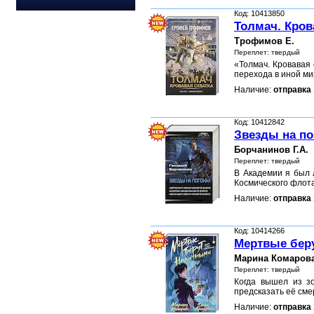
Код: 10413850
Толмач. Кров
Трофимов Е.
Переплет: твердый
«Толмач. Кровавая
перехода в иной ми
Наличие:
отправка 
Код: 10412842
Звезды на по
Борчанинов Г.А.
Переплет: твердый
В Академии я был 
Космического флот
Наличие:
отправка 
Код: 10414266
Мертвые бер
Марина Комарова
Переплет: твердый
Когда вышел из з
предсказать её сме
Наличие:
отправка 