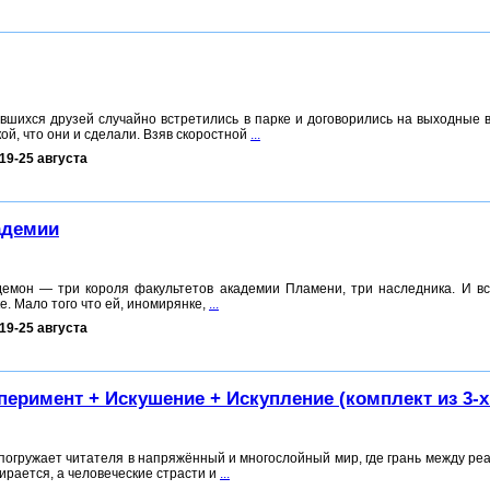
евшихся друзей случайно встретились в парке и договорились на выходные 
кой, что они и сделали. Взяв скоростной
...
19-25 августа
адемии
демон — три короля факультетов академии Пламени, три наследника. И в
е. Мало того что ей, иномирянке,
...
19-25 августа
перимент + Искушение + Искупление (комплект из 3-х
погружает читателя в напряжённый и многослойный мир, где грань между ре
ирается, а человеческие страсти и
...