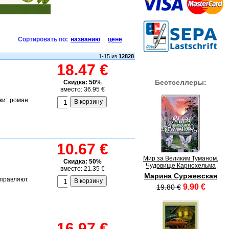
Сортировать по:
названию
цене
1-15 из
12828
18.47 €
Бестселлеры:
Скидка: 50%
вместо: 36.95 €
ки: роман
10.67 €
Мир за Великим Туманом.
Скидка: 50%
Чудовище Карнохельма
вместо: 21.35 €
Марина Суржевская
тправляют
9.90 €
19.80 €
16.97 €