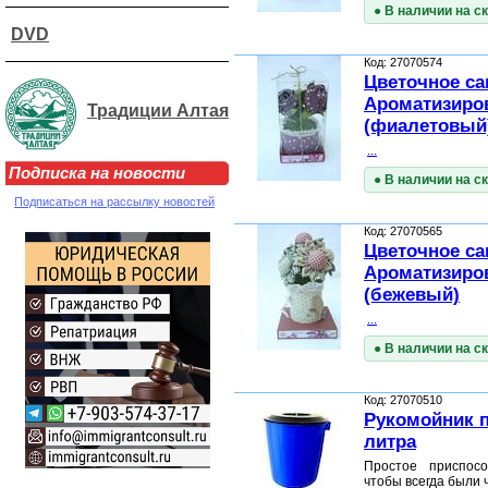
● В наличии на с
DVD
Код: 27070574
Цветочное са
Ароматизиро
Традиции Алтая
(фиалетовый
...
Подписка на новости
● В наличии на с
Подписаться на рассылку новостей
Код: 27070565
Цветочное са
Ароматизиро
(бежевый)
...
● В наличии на с
Код: 27070510
Рукомойник 
литра
Простое приспосо
чтобы всегда были 