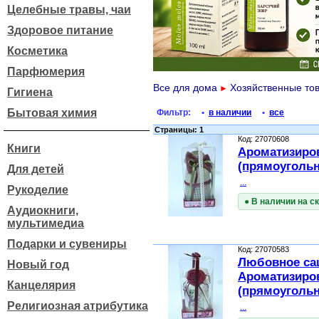
Целебные травы, чаи
Здоровое питание
Косметика
Парфюмерия
Все для дома
Хозяйственные то
►
Гигиена
Бытовая химия
Фильтр:
•
в наличии
•
все
Страницы: 1
Код: 27070608
Книги
Ароматизиро
(прямоугольн
Для детей
...
Рукоделие
● В наличии на с
Аудиокниги,
мультимедиа
Подарки и сувениры
Код: 27070583
Любовное са
Новый год
Ароматизиро
Канцелярия
(прямоугольн
Религиозная атрибутика
...