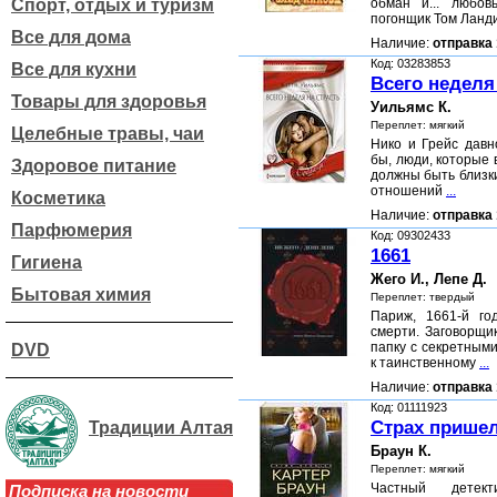
Спорт, отдых и туризм
обман и... любов
погонщик Том Ланд
Все для дома
Наличие:
отправка 
Код: 03283853
Все для кухни
Всего неделя
Товары для здоровья
Уильямс К.
Переплет: мягкий
Целебные травы, чаи
Нико и Грейс давн
бы, люди, которые 
Здоровое питание
должны быть близки,
отношений
...
Косметика
Наличие:
отправка 
Парфюмерия
Код: 09302433
1661
Гигиена
Жего И., Лепе Д.
Бытовая химия
Переплет: твердый
Париж, 1661-й го
смерти. Заговорщи
папку с секретными
DVD
к таинственному
...
Наличие:
отправка 
Код: 01111923
Страх пришел
Традиции Алтая
Браун К.
Переплет: мягкий
Частный детек
Подписка на новости