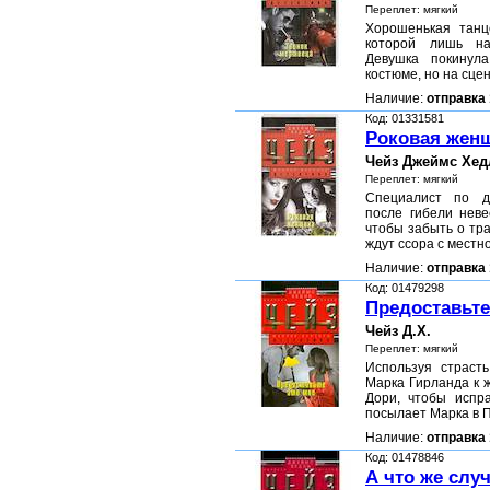
Переплет: мягкий
Хорошенькая танц
которой лишь на
Девушка покинул
костюме, но на сце
Наличие:
отправка 
Код: 01331581
Роковая жен
Чейз Джеймс Хед
Переплет: мягкий
Специалист по д
после гибели неве
чтобы забыть о тра
ждут ссора с местн
Наличие:
отправка 
Код: 01479298
Предоставьте
Чейз Д.Х.
Переплет: мягкий
Используя страсть
Марка Гирланда к 
Дори, чтобы испра
посылает Марка в П
Наличие:
отправка 
Код: 01478846
А что же слу