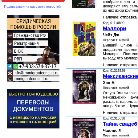
сообразителен и 
доверяют ему самы
Подписаться на рассылку новостей
из них из-за крупно
Наличие:
отправка 
Код: 01110890
Мэллори
Чейз Дж.
Переплет: мягкий
Бывший шпион Ко
предателя време
Мэллори. Постеп
выводу, что Мэллор
Наличие:
отправка 
Код: 01315529
Мексиканские
Хэн Б.
Переплет: мягкий
Отпуск Эмили зако
мексиканских дж
раскрыть пароль се
она работает. Чуд
Наличие:
отправка 
Код: 01315538
Тайна свадеб
Чайлдс Л
Переплет: мягкий