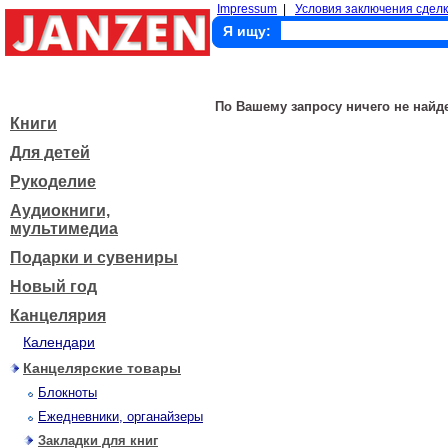
Impressum
|
Условия заключения сделк
Я ищу:
По Вашему запросу ничего не найд
Книги
Для детей
Рукоделие
Аудиокниги,
мультимедиа
Подарки и сувениры
Новый год
Канцелярия
Календари
Канцелярские товары
Блокноты
Ежедневники, органайзеры
Закладки для книг