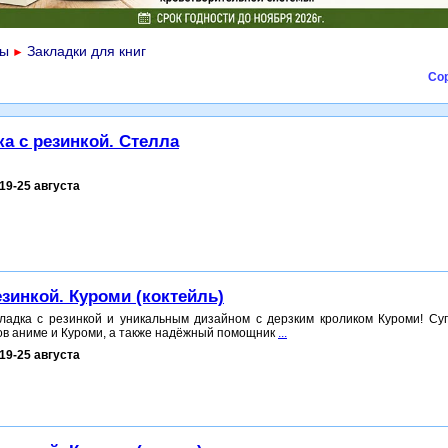
ры
Закладки для книг
►
Сор
ка с резинкой. Стелла
19-25 августа
езинкой. Куроми (коктейль)
ладка с резинкой и уникальным дизайном с дерзким кроликом Куроми! Су
ов аниме и Куроми, а также надёжный помощник
...
19-25 августа