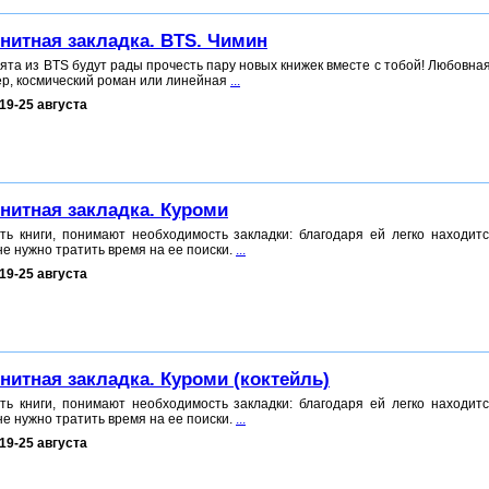
нитная закладка. BTS. Чимин
ебята из BTS будут рады прочесть пару новых книжек вместе с тобой! Любовна
ер, космический роман или линейная
...
19-25 августа
нитная закладка. Куроми
ать книги, понимают необходимость закладки: благодаря ей легко находит
не нужно тратить время на ее поиски.
...
19-25 августа
нитная закладка. Куроми (коктейль)
ать книги, понимают необходимость закладки: благодаря ей легко находит
не нужно тратить время на ее поиски.
...
19-25 августа