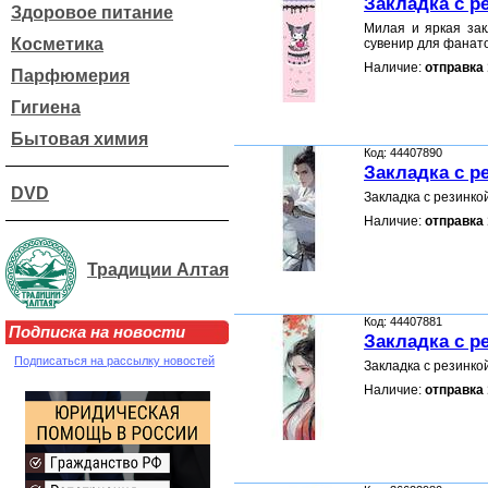
Закладка с р
Здоровое питание
Милая и яркая зак
Косметика
сувенир для фанат
Наличие:
отправка 
Парфюмерия
Гигиена
Бытовая химия
Код: 44407890
Закладка с р
DVD
Закладка с резинк
Наличие:
отправка 
Традиции Алтая
Код: 44407881
Подписка на новости
Закладка с р
Подписаться на рассылку новостей
Закладка с резинк
Наличие:
отправка 