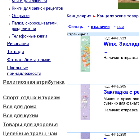
Книги для записей
Книги для записи рецептов
Открытки
Канцелярия
Канцелярские това
►
Папки, скоросшиватели,
Фильтр:
•
в наличии
•
все
разделители
Страницы: 1
Телефонные книги
Код: 44415923
Рисование
Winx. Заклад
...
Тетради
Наличие:
отправка 
Фотоальбомы, рамки
Школьные
принадлежности
Религиозная атрибутика
Код: 44416205
Закладка с р
Спорт, отдых и туризм
Милая и яркая зак
сувенир для фанат
Все для дома
Наличие:
отправка 
Все для кухни
Товары для здоровья
Целебные травы, чаи
Код: 44416250