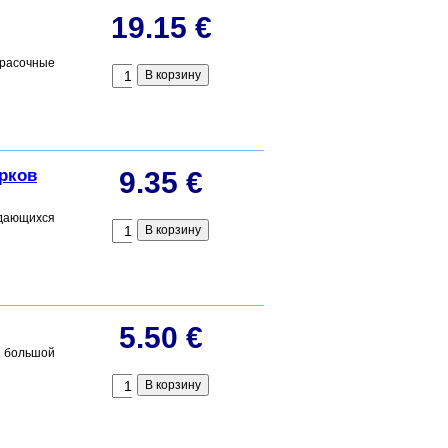
19.15 €
красочные
арков
9.35 €
дающихся
5.50 €
к большой