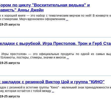
бором по циклу "Восхитительная ведьма" и
ависть" Анны Джейн
 к хорошей книге — это набор с тематическим мерчом по ней! В конверте 
 и стикерпаки. Мерч вдохновлен оформлением
...
19-25 августа
кладки с вырубкой. Игра Престолов. Трон и Герб Ст
 Игры престолов» — это официальные продукты по одной из самых вы
 Блокноты, постеры, стикеры, значки и многое
...
19-25 августа
х закладок с резинкой Виктор Цой и группа "КИНО"
адок с резинкой в эстетике группы "Кино" - маленький знак принадлежности 
ыку, которая остаётся с тобой между
...
19-25 августа