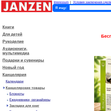
Impressum
|
Условия заключения сделк
Я ищу:
Книги
Для детей
Бес
Рукоделие
Аудиокниги,
мультимедиа
Подарки и сувениры
Новый год
Канцелярия
Календари
Канцелярские товары
Блокноты
Ежедневники, органайзеры
Закладки для книг