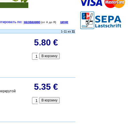
тировать по:
названию
цене
(от А до Я)
1-11 из
11
5.80 €
5.35 €
перкрутой