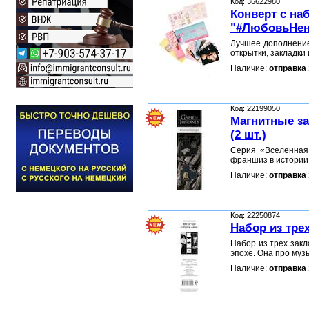
Код: 36622980
Конверт с на
"#ЛюбовьНен
Лучшее дополнение
открытки, закладки
Наличие:
отправка 
Код: 22199050
Магнитные за
(2 шт.)
Серия «Вселенная
франшиз в истории!
Наличие:
отправка 
Код: 22250874
Набор из тре
Набор из трех закл
эпохе. Она про муз
Наличие:
отправка 