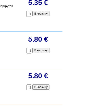
5.35 €
перкрутой
5.80 €
5.80 €