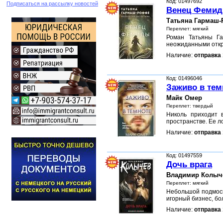
Код: 01497692
Подписаться на рассылку новостей
Венец Феми
Татьяна Гармаш
Переплет: мягкий
Роман Татьяны Га
неожиданными откр
Наличие:
отправка 
Код: 01496046
Заживо в темн
Майк Омер
Переплет: твердый
Николь приходит 
пространстве. Ее л
Наличие:
отправка 
Код: 01497559
Дочь врага
Владимир Колыч
Переплет: мягкий
Небольшой подмоск
игорный бизнес, б
Наличие:
отправка 