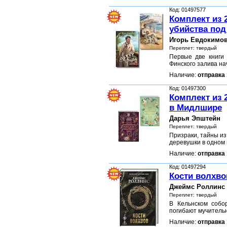
Код: 01497577
Комплект из 
убийства под
Игорь Евдокимо
Переплет: твердый
Первые две книги
Финского залива на
Наличие:
отправка 
Код: 01497300
Комплект из 
в Мидлшире
Дарья Эпштейн
Переплет: твердый
Призраки, тайны из
деревушки в одном
Наличие:
отправка 
Код: 01497294
Кости волхво
Джеймс Роллинс
Переплет: твердый
В Кельнском собо
погибают мучитель
Наличие:
отправка 