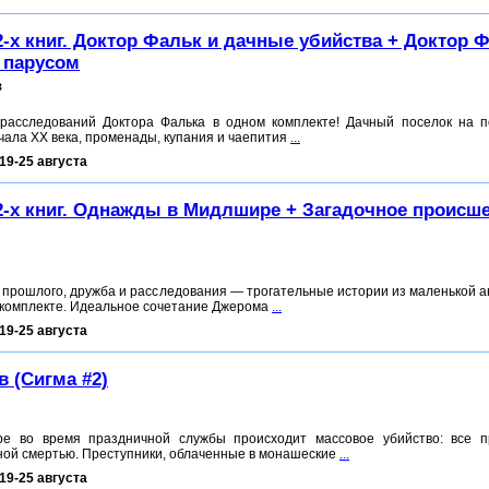
2-х книг. Доктор Фальк и дачные убийства + Доктор 
 парусом
в
 расследований Доктора Фалька в одном комплекте! Дачный поселок на 
чала ХХ века, променады, купания и чаепития
...
19-25 августа
2-х книг. Однажды в Мидлшире + Загадочное происш
 прошлого, дружба и расследования — трогательные истории из маленькой а
 комплекте. Идеальное сочетание Джерома
...
19-25 августа
в (Сигма #2)
ре во время праздничной службы происходит массовое убийство: все 
ной смертью. Преступники, облаченные в монашеские
...
19-25 августа