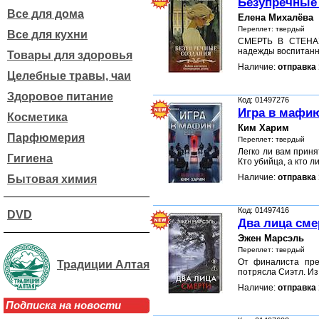
Безупречные
Все для дома
Елена Михалёва
Переплет: твердый
Все для кухни
СМЕРТЬ В СТЕНА
надежды воспитанн
Товары для здоровья
Наличие:
отправка 
Целебные травы, чаи
Здоровое питание
Код: 01497276
Игра в мафи
Косметика
Ким Харим
Парфюмерия
Переплет: твердый
Легко ли вам приня
Гигиена
Кто убийца, а кто 
Наличие:
отправка 
Бытовая химия
Код: 01497416
DVD
Два лица сме
Эжен Марсэль
Переплет: твердый
От финалиста пре
Традиции Алтая
потрясла Сиэтл. И
Наличие:
отправка 
Подписка на новости