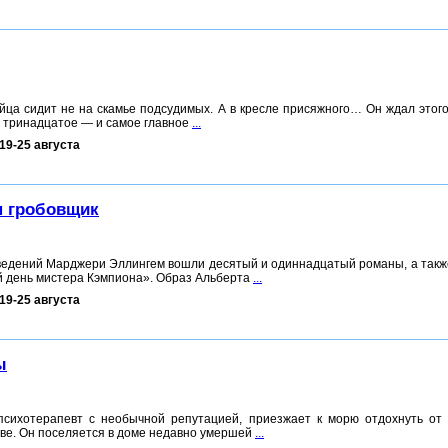
йца сидит не на скамье подсудимых. А в кресле присяжного… Он ждал этог
о тринадцатое — и самое главное
...
19-25 августа
н гробовщик
ведений Марджери Эллингем вошли десятый и одиннадцатый романы, а такж
й день мистера Кэмпиона». Образ Альберта
...
19-25 августа
ы
психотерапевт с необычной репутацией, приезжает к морю отдохнуть от
тве. Он поселяется в доме недавно умершей
...