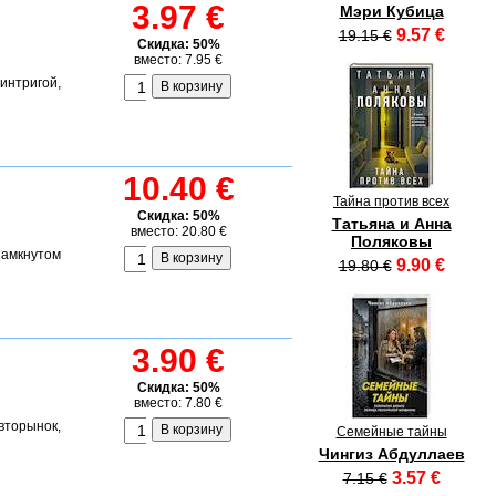
3.97 €
Мэри Кубица
9.57 €
19.15 €
Скидка: 50%
вместо: 7.95 €
нтригой,
10.40 €
Тайна против всех
Скидка: 50%
Татьяна и Анна
вместо: 20.80 €
Поляковы
замкнутом
9.90 €
19.80 €
3.90 €
Скидка: 50%
вместо: 7.80 €
вторынок,
Семейные тайны
Чингиз Абдуллаев
3.57 €
7.15 €