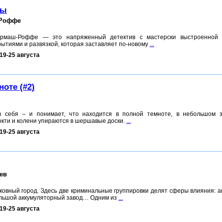
ды
-Роффе
рмаш-Роффе — это напряженный детектив с мастерски выстроенной и
ытиями и развязкой, которая заставляет по-новому
...
19-25 августа
оте (#2)
в себя – и понимает, что находится в полной темноте, в небольшом 
окти и колени упираются в шершавые доски.
...
19-25 августа
ев
овный город. Здесь две криминальные группировки делят сферы влияния: а
ольшой аккумуляторный завод… Одним из
...
19-25 августа