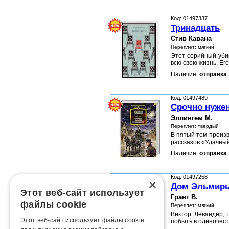
Код: 01497337
Тринадцать
Стив Кавана
Переплет: мягкий
Этот серийный уби
всю свою жизнь. Ег
Наличие:
отправка 
Код: 01497489
Срочно нуже
Эллингем М.
Переплет: твердый
В пятый том произ
рассказов «Удачны
Наличие:
отправка 
Код: 01497258
×
Дом Эльмир
Этот веб-сайт использует
Грант В.
файлы cookie
Переплет: мягкий
Виктор Левандер, 
Этот веб-сайт использует файлы cookie
побыть в одиночес