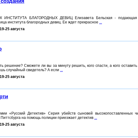
 создания
Х ИНСТИТУТА БЛАГОРОДНЫХ ДЕВИЦ Елизавета Бельская - подающая
ица института благородных девиц. Ее ждет прекрасное
...
19-25 августа
ю
ть решение? Сможете ли вы за минуту решить, кого спасти, а кого оставить
лишь случайный свидетель? А если
...
19-25 августа
рти
мии «Русский Детектив» Серия убийств сыновей высокопоставленных ч
з Питтсбурга на помощь полиции приезжает детектив
...
19-25 августа