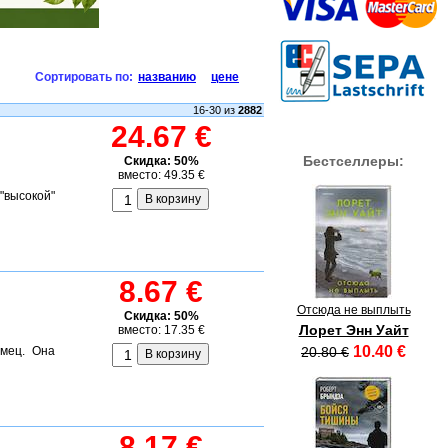
Сортировать по:
названию
цене
16-30 из
2882
24.67 €
Бестселлеры:
Скидка: 50%
вместо: 49.35 €
"высокой"
8.67 €
Отсюда не выплыть
Скидка: 50%
Лорет Энн Уайт
вместо: 17.35 €
10.40 €
омец. Она
20.80 €
8.17 €