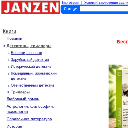
Impressum
|
Условия заключения сделк
Я ищу:
Книги
Новинки
Бес
Детективы, триллеры
Боевики, военные
Зарубежный детектив
Исторический детектив
Комедийный, иронический
детектив
Отечественный детектив
Триллеры
Любовный роман
Астрология, философия,
психология
Справочная литература
История