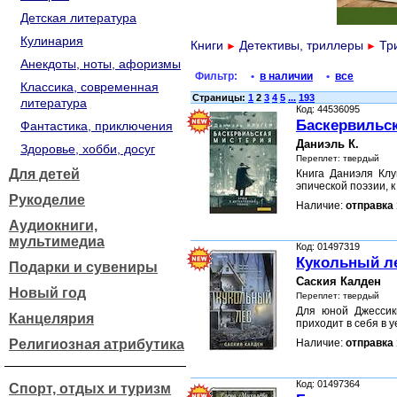
Детская литература
Кулинария
Книги
Детективы, триллеры
Тр
►
►
Анекдоты, ноты, афоризмы
Фильтр:
•
в наличии
•
все
Классика, современная
Страницы:
1
2
3
4
5
...
193
литература
Код: 44536095
Баскервильск
Фантастика, приключения
Даниэль К.
Здоровье, хобби, досуг
Переплет: твердый
Для детей
Книга Даниэля Клуг
эпической поэзии,
Рукоделие
Наличие:
отправка 
Аудиокниги,
мультимедиа
Код: 01497319
Кукольный л
Подарки и сувениры
Саския Калден
Новый год
Переплет: твердый
Для юной Джессик
Канцелярия
приходит в себя в 
Религиозная атрибутика
Наличие:
отправка 
Код: 01497364
Спорт, отдых и туризм