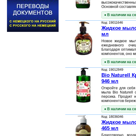
высококачественны
Основной составля
● В наличии на с
Код: 19011646
Жидкое мыло 
мл
Новое жидкое мыл
ежедневного оч
Благодаря оптимал
компонентов, оно 
● В наличии на с
Код: 19012849
Bio Naturell
946 мл
Откройте для себя
мыла Bio Naturell
персика. Продукт 
компонентов бере
● В наличии на с
Код: 18036046
Жидкое мыло
465 мл
Благотворно возд