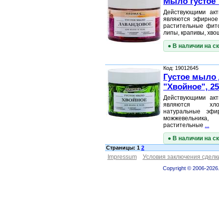
Мыло густое 
Действующими ак
являются эфирное 
растительные фито
липы, крапивы, хво
● В наличии на с
Код: 19012645
Густое мыло 
"Хвойное", 2
Действующими ак
являются хлор
натуральные эфи
можжевельник
растительные
...
● В наличии на с
Страницы: 1
2
Impressum
Условия заключения сделк
Copyright © 2006-2026.