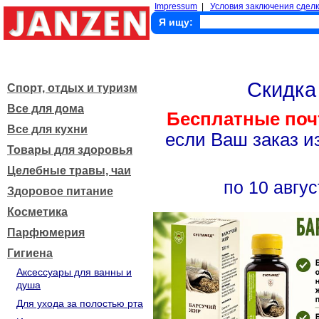
Impressum
|
Условия заключения сделк
Я ищу:
Скидк
Спорт, отдых и туризм
Все для дома
Бесплатные поч
Все для кухни
если Ваш заказ и
Товары для здоровья
Целебные травы, чаи
по 10 авгус
Здоровое питание
Косметика
Парфюмерия
Гигиена
Аксессуары для ванны и
душа
Для ухода за полостью рта