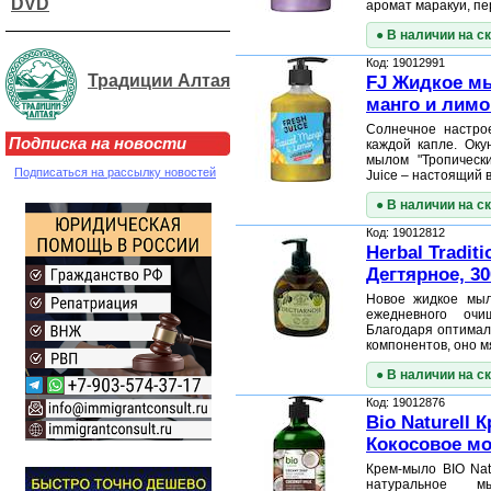
DVD
аромат маракуи, п
● В наличии на с
Код: 19012991
Традиции Алтая
FJ Жидкое м
манго и лимо
Солнечное настро
Подписка на новости
каждой капле. Оку
мылом "Тропическ
Подписаться на рассылку новостей
Juice – настоящий
● В наличии на с
Код: 19012812
Herbal Tradi
Дегтярное, 30
Новое жидкое мыл
ежедневного оч
Благодаря оптимал
компонентов, оно 
● В наличии на с
Код: 19012876
Bio Naturell
Кокосовое мо
Крем-мыло BIO Nat
натуральное м