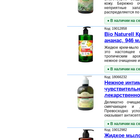
кожу. Бережно о
неприятные зап
распределяется по
● В наличии на с
Код: 19012858
Bio Naturell
ананас, 946 м
Жидкое крем-мыло B
это настоящее 
тропическим аро
нежное очищение 
● В наличии на с
Код: 18066232
Нежное инти
чувствительн
лекарственно
Деликатно очищае
смягчающее и д
Превосходно успо
оказывает антисеп
● В наличии на с
Код: 19012982
Жидкое мыло 