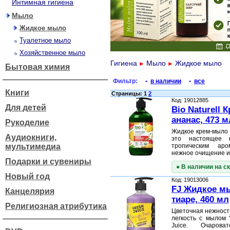
Интимная гигиена
Мыло
Жидкое мыло
Туалетное мыло
Хозяйственное мыло
Гигиена
Мыло
Жидкое мыло
►
►
Бытовая химия
Фильтр:
•
в наличии
•
все
Книги
Страницы: 1
2
Код: 19012885
Для детей
Bio Naturell
ананас, 473 м
Рукоделие
Жидкое крем-мыло B
Аудиокниги,
это настоящее 
мультимедиа
тропическим аро
нежное очищение 
Подарки и сувениры
● В наличии на с
Новый год
Код: 19013006
FJ Жидкое м
Канцелярия
тиаре, 460 мл
Религиозная атрибутика
Цветочная нежность
легкость с мылом 
Juice. Очароват