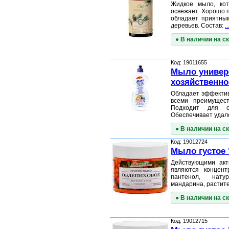
Жидкое мыло, ко
освежает. Хорошо п
обладает приятны
деревьев. Состав:
..
● В наличии на с
Код: 19011655
Мыло универ
хозяйственное
Обладает эффекти
всеми преимущест
Подходит для с
Обеспечивает удал
● В наличии на с
Код: 19012724
Мыло густое 
Действующими ак
являются концент
пантенол, нат
мандарина, растит
● В наличии на с
Код: 19012715