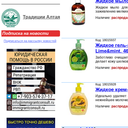
Жидкое мыло
Жидкое мыло для 
заживлению мелких 
Традиции Алтая
Наличие:
распрода
Подписка на новости
Код: 18015937
Подписаться на рассылку новостей
Жидкое гель
Lime&mint. 4
Заботливо очищае
делает кожу шелков
Наличие:
распрода
Код: 18015928
Жидкое крем
Идеально удаляет 
нежнейшее молочко
Наличие:
распрода