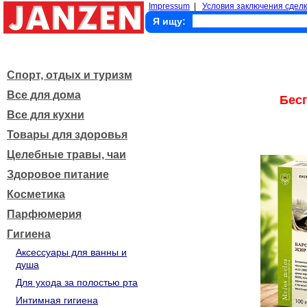
Impressum
|
Условия заключения сделк
Я ищу:
Спорт, отдых и туризм
Все для дома
Бес
Все для кухни
Товары для здоровья
Целебные травы, чаи
Здоровое питание
Косметика
Парфюмерия
Гигиена
Аксессуары для ванны и
душа
Для ухода за полостью рта
Интимная гигиена