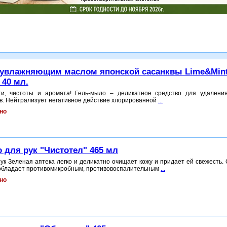
 увлажняющим маслом японской сасанквы Lime&Mint
 40 мл.
ти, чистоты и аромата! Гель-мыло – деликатное средство для удалени
в. Нейтрализует негативное действие хлорированной
...
но
для рук "Чистотел" 465 мл
ук Зеленая аптека легко и деликатно очищает кожу и придает ей свежесть.
 обладает противомикробным, противовоспалительным
...
но