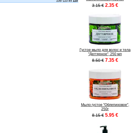
106-110 из
110
2.35 €
3.15 €
Густое мыло для волос и тела
"Дегтярное", 250 мл
7.35 €
8.50 €
Мыло густое "Облепиховое",
250г
5.95 €
8.15 €