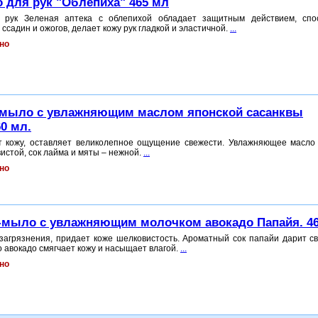
 для рук "Облепиха" 465 мл
рук Зеленая аптека с облепихой обладает защитным действием, спос
ссадин и ожогов, делает кожу рук гладкой и эластичной.
...
но
-мыло с увлажняющим маслом японской сасанквы
60 мл.
т кожу, оставляет великолепное ощущение свежести. Увлажняющее масло
истой, сок лайма и мяты – нежной.
...
но
-мыло с увлажняющим молочком авокадо Папайя. 46
загрязнения, придает коже шелковистость. Ароматный сок папайи дарит св
 авокадо смягчает кожу и насыщает влагой.
...
но