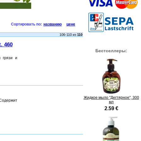
Сортировать по:
названию
цене
106-110 из
110
. 460
Бестселлеры:
я грязи и
Жидкое мыло "Дегтярное", 300
 Содержит
мл
2.59 €