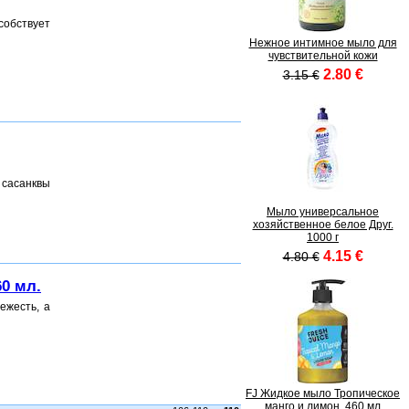
обствует
Нежное интимное мыло для
чувствительной кожи
2.80 €
3.15 €
 сасанквы
Мыло универсальное
хозяйственное белое Друг.
1000 г
4.15 €
4.80 €
0 мл.
ежесть, а
FJ Жидкое мыло Тропическое
манго и лимон, 460 мл