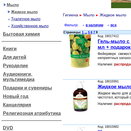
Мыло
Жидкое мыло
Гигиена
Мыло
Жидкое мыло
►
►
Туалетное мыло
Фильтр:
•
в наличии
•
все
Хозяйственное мыло
Страницы:
1
...
5
6
7
8
Бытовая химия
Код: 18017412
Гель-мыло с
мл + подарок
Книги
Фейерверк свежес
Для детей
неприятных запахо
Наличие:
распрода
Рукоделие
Аудиокниги,
мультимедиа
Код: 18015991
Жидкое мыло 
Подарки и сувениры
Жидкое мыло для р
Новый год
чистотел, который
Наличие:
распрода
Канцелярия
Религиозная атрибутика
Код: 18015982
DVD