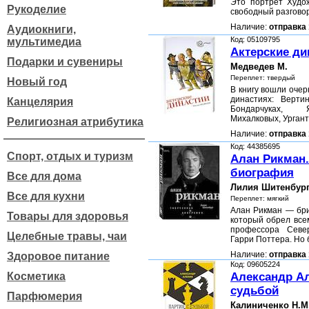
Это портрет Худо
Рукоделие
свободный разгово
Наличие:
отправка 
Аудиокниги,
Код: 05109795
мультимедиа
Актерские ди
Подарки и сувениры
Медведев М.
Переплет: твердый
Новый год
В книгу вошли очер
династиях: Вертин
Канцелярия
Бондарчуках, Я
Михалковых, Урган
Религиозная атрибутика
Наличие:
отправка 
Код: 44385695
Спорт, отдых и туризм
Алан Рикман.
биография
Все для дома
Лилия Шитенбур
Все для кухни
Переплет: мягкий
Алан Рикман — бри
Товары для здоровья
который обрел все
профессора Севе
Целебные травы, чаи
Гарри Поттера. Но
Наличие:
отправка 
Здоровое питание
Код: 09605224
Косметика
Александр Ал
судьбой
Парфюмерия
Калиниченко Н.М