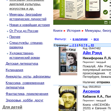
деятелей культуры,
искусства и др.
Мемуары, биографии
исторических личностей
Новая и новейшая история
Книги
История
Мемуары, биогр
От Руси до России
►
►
Прочее
Фильтр:
•
в наличии
•
все
Спецслужбы, спецназ,
Страницы:
...
2
3
4
5
6
7
8
...
83
разведка
Код: 05447482
Айн Рэнд
Художественно-
исторический роман
Никифорова Л.,К
Переплет: твердый
Детская литература
Пожалуй, Айн Рэнд
Кулинария
популярный англоя
происхождения. 
Анекдоты, ноты, афоризмы
Петербурге, бежал
Наличие:
отправка 
Классика, современная
литература
Код: 05618910
Аксенов
Фантастика, приключения
Кабаков А.А., По
Здоровье, хобби, досуг
Переплет: твердый
Книга «АКСЕНОВ» 
Для детей
2020) и Евгения П