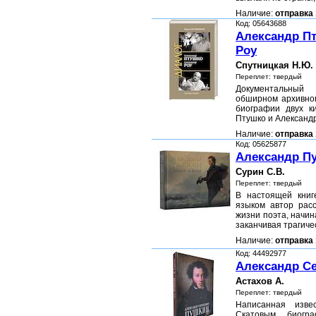
Наличие:
отправка 
Код: 05643688
Александр П
Роу
Спутницкая Н.Ю.
Переплет: твердый
Документальны
обширном архивном
биографии двух к
Птушко и Александ
Наличие:
отправка 
Код: 05625877
Александр Пу
Сурин С.В.
Переплет: твердый
В настоящей кни
языком автор расс
жизни поэта, начин
заканчивая трагич
Наличие:
отправка 
Код: 44492977
Александр С
Астахов А.
Переплет: твердый
Написанная изве
Скатовым биогр