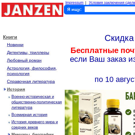
Impressum
|
Условия заключения сделк
Я ищу:
Скидк
Книги
Новинки
Бесплатные поч
Детективы, триллеры
если Ваш заказ и
Любовный роман
Астрология, философия,
психология
по 10 авгус
Справочная литература
История
Военно-историческая и
общественно-политическая
литература
Всемирная история
История древнего мира и
средних веков
Мемуары, биографии