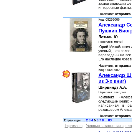
захватывающий дет
интересные факты.
Наличие:
отправка 
Код: 05256066
Александр С
Пушкин.Биог
Лотман Ю.
Переплет: мягкий
Юрий Михайлович Л
ученый, филолог
переведены на все
Его наследие чрез
Наличие:
отправка 
Код: 05640982
Александр Ш
из 3-х книг)
Ширвиндт А.А.
Переплет: твердый
Комплект «Алекс
следующие книги: 
написанная в ра
режиссером Алекс
Наличие:
отправка 
Страницы:
...
2
3
4
5
6
7
8
...
83
Impressum
Условия заключения сделк