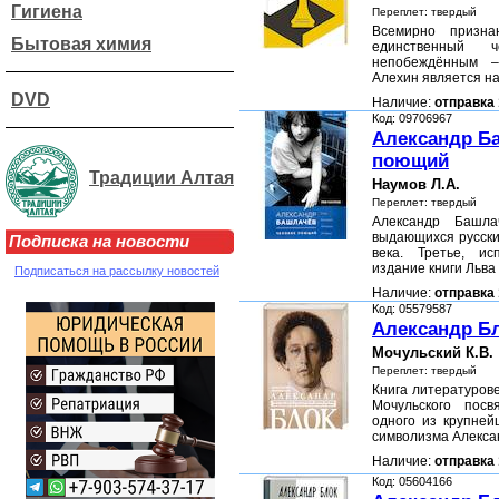
Гигиена
Переплет: твердый
Всемирно призн
Бытовая химия
единственный 
непобеждённым –
Алехин является 
DVD
Наличие:
отправка 
Код: 09706967
Александр Ба
поющий
Традиции Алтая
Наумов Л.А.
Переплет: твердый
Александр Башл
выдающихся русски
Подписка на новости
века. Третье, и
издание книги Льв
Подписаться на рассылку новостей
Наличие:
отправка 
Код: 05579587
Александр Б
Мочульский К.В.
Переплет: твердый
Книга литературов
Мочульского пос
одного из крупней
символизма Алекс
Наличие:
отправка 
Код: 05604166