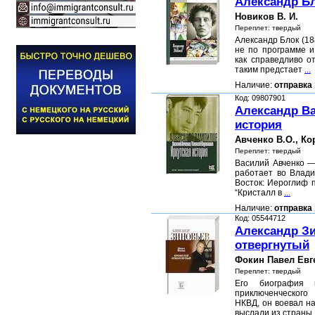
Александр Б
Новиков В. И.
Переплет: твердый
Александр Блок (1
не по программе и
как справедливо о
таким предстает
...
Наличие:
отправка 
Код: 09807901
Александр Ва
история
Авченко В.О., Ко
Переплет: твердый
Василий Авченко —
работает во Влади
Восток: Иероглиф п
“Кристалл в
...
Наличие:
отправка 
Код: 05544712
Александр Зи
отвергнутый
Фокин Павел Евг
Переплет: твердый
Его биография 
приключенческого
НКВД, он воевал н
выслали из страны,