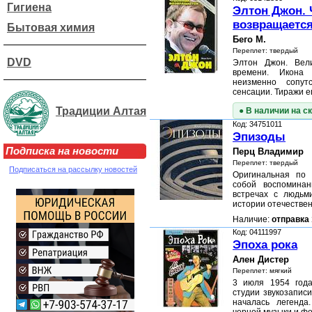
Гигиена
Элтон Джон.
возвращаетс
Бытовая химия
Бего М.
Переплет: твердый
DVD
Элтон Джон. Вел
времени. Икона 
неизменно сопут
сенсации. Тиражи 
Традиции Алтая
● В наличии на с
Код: 34751011
Эпизоды
Подписка на новости
Перц Владимир
Переплет: твердый
Подписаться на рассылку новостей
Оригинальная по 
собой воспомина
встречах с людьм
истории отечествен
Наличие:
отправка 
Код: 04111997
Эпоха рока
Ален Дистер
Переплет: мягкий
3 июля 1954 год
студии звукозапис
началась легенд