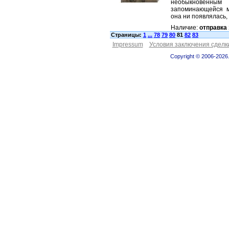
необыкновен
запоминающейся м
она ни появлялась, 
Наличие:
отправка 
Страницы:
1
...
78
79
80
81
82
83
Impressum
Условия заключения сделк
Copyright © 2006-2026.