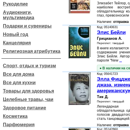
Элизабет Тейлор, 
Рукоделие
наиболее востре
обладательницу ко
Аудиокниги,
глаз, превозносили
мультимедиа
Наличие:
отправка 
Подарки и сувениры
Код: 05140631
Элис Бейли
Новый год
Грицианов А.
Канцелярия
Переплет: твердый
В книге излагаются 
Религиозная атрибутика
содержание учени
Элис Бейли. Автор
пароля "New
...
Спорт, отдых и туризм
● В наличии на с
Все для дома
Код: 05641723
Элла Фицдже
Все для кухни
джаза, изме
американску
Товары для здоровья
Тик Д.
Целебные травы, чаи
Переплет: твердый
Легендарная
Здоровое питание
обладательница од
голосов двадцатог
Косметика
стать танцовщицей
Парфюмерия
Наличие:
отправка 
Код: 05142860