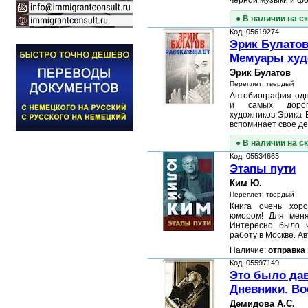
черной музыки и ф
● В наличии на с
Код: 05619274
Эрик Булатов
Мемуары худ
Эрик Булатов
Переплет: твердый
Автобиография одн
и самых дорог
художников Эрика Б
вспоминает свое де
● В наличии на с
Код: 05534663
Этапы пути
Ким Ю.
Переплет: твердый
Книга очень хор
юмором! Для меня
Интересно было 
работу в Москве. А
Наличие:
отправка 
Код: 05597149
Это было дав
Дневники. В
Демидова А.С.