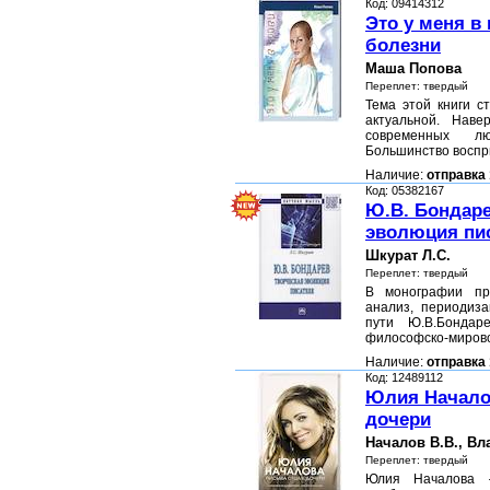
Код: 09414312
Это у меня в
болезни
Маша Попова
Переплет: твердый
Тема этой книги с
актуальной. Наве
современных л
Большинство восп
Наличие:
отправка 
Код: 05382167
Ю.В. Бондаре
эволюция пи
Шкурат Л.С.
Переплет: твердый
В монографии пр
анализ, периодиза
пути Ю.В.Бондар
философско-миров
Наличие:
отправка 
Код: 12489112
Юлия Началов
дочери
Началов В.В., Вл
Переплет: твердый
Юлия Началова –