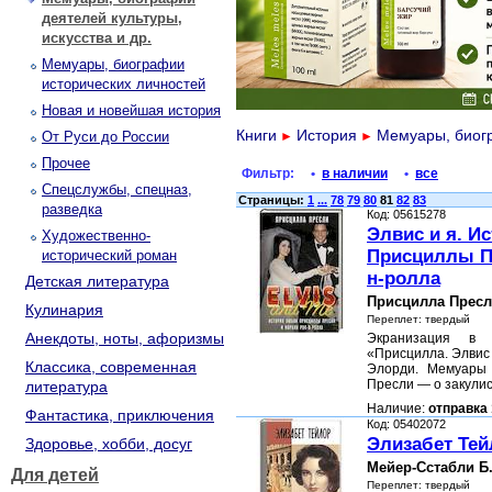
деятелей культуры,
искусства и др.
Мемуары, биографии
исторических личностей
Новая и новейшая история
Книги
История
Мемуары, биогр
От Руси до России
►
►
Прочее
Фильтр:
•
в наличии
•
все
Спецслужбы, спецназ,
Страницы:
1
...
78
79
80
81
82
83
разведка
Код: 05615278
Элвис и я. И
Художественно-
Присциллы Пр
исторический роман
н-ролла
Детская литература
Присцилла Прес
Кулинария
Переплет: твердый
Анекдоты, ноты, афоризмы
Экранизация в
«Присцилла. Элвис 
Классика, современная
Элорди. Мемуары
Пресли — о закули
литература
Наличие:
отправка 
Фантастика, приключения
Код: 05402072
Элизабет Тей
Здоровье, хобби, досуг
Мейер-Сстабли Б
Для детей
Переплет: твердый