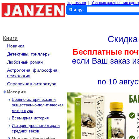
Impressum
|
Условия заключения сделк
Я ищу:
Скидк
Книги
Новинки
Бесплатные поч
Детективы, триллеры
если Ваш заказ и
Любовный роман
Астрология, философия,
психология
по 10 авгус
Справочная литература
История
Военно-историческая и
общественно-политическая
литература
Всемирная история
История древнего мира и
средних веков
Мемуары, биографии