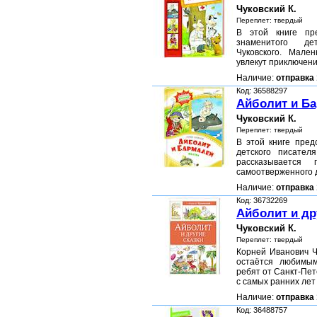
Чуковский К.
Переплет: твердый
В этой книге пр
знаменитого де
Чуковского. Мале
увлекут приключен
Наличие:
отправка 
Код: 36588297
Айболит и Ба
Чуковский К.
Переплет: твердый
В этой книге пред
детского писател
рассказывается
самоотверженного 
Наличие:
отправка 
Код: 36732269
Айболит и др
Чуковский К.
Переплет: твердый
Корней Иванович Ч
остаётся любимы
ребят от Санкт-Пет
с самых ранних ле
Наличие:
отправка 
Код: 36488757