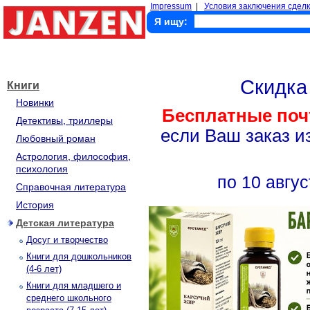
Impressum
|
Условия заключения сделк
Я ищу:
Скидк
Книги
Новинки
Бесплатные поч
Детективы, триллеры
если Ваш заказ и
Любовный роман
Астрология, философия,
психология
по 10 авгус
Справочная литература
История
Детская литература
Досуг и творчество
Книги для дошкольников
(4-6 лет)
Книги для младшего и
среднего школьного