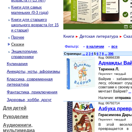
возраста (7-15 лет)
Книги для самых
маленьких (0-3 года)
Книги для старшего
школьного возраста (от 15
и старше)
Книги
Детская литература
Ска
►
►
Прочее
Сказки
Фильтр:
•
в наличии
•
все
Энциклопедии,
Страницы:
...
2
3
4
5
6
7
8
...
396
справочники
Код: 06866338
Аднажды Вайр
Кулинария
Таринна Л.
Анекдоты, ноты, афоризмы
Переплет: твердый
Классика, современная
Вайрив - забавное
лесу, обожает сгу
литература
советами к своему 
мечтает Вайрив?
...
Фантастика, приключения
Наличие:
отправка 
Здоровье, хобби, досуг
Код: 06792714
Для детей
Азбука прев
Герасимова Дарь
Рукоделие
Переплет: твердый
Аудиокниги,
В этой весело
превращается в 
мультимедиа