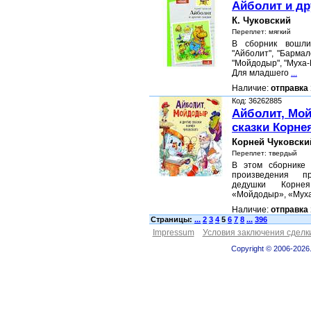
Айболит и др
К. Чуковский
Переплет: мягкий
В сборник вошли
"Айболит", "Бармал
"Мойдодыр", "Муха-
Для младшего
...
Наличие:
отправка 
Код: 36262885
Айболит, Мо
сказки Корне
Корней Чуковски
Переплет: твердый
В этом сборнике
произведения п
дедушки Корнея
«Мойдодыр», «Муха
Наличие:
отправка 
Страницы:
...
2
3
4
5
6
7
8
...
396
Impressum
Условия заключения сделк
Copyright © 2006-2026.