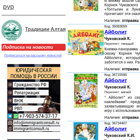
В книжку вошли са
Корнея Чуковского
DVD
«Топтыгин и Луна
прочитают эти сказ
Наличие:
отправка 
Код: 36083659
Традиции Алтая
Айболит
Чуковский К.
Переплет: твердый
Подписка на новости
Книжка-панорамка 
сказку Корнея Чу
Подписаться на рассылку новостей
Айболите, котор
заботится о них. Р
Наличие:
отправка 
Код: 36715590
Айболит
Чуковский К.
Переплет: мягкий
" Айболит" из сер
наклейками" пре
захватывающую ис
игру с использован
Наличие:
отправка 
Код: 36734407
Айболит
Чуковский К.И.