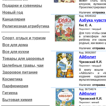
может стать ост
клоуном, вулкано
Подарки и сувениры
Проиллюстрирова
Новый год
Наличие:
отправка 
Код: 44546162
Канцелярия
Азбука чувст
Кес Е. А.
Религиозная атрибутика
Переплет: твердый
Для того чтобы сем
в атмосфере люб
Спорт, отдых и туризм
ребёнку эти сказ
родные, как важно 
Все для дома
Наличие:
отправка 
Все для кухни
Код: 36562697
Айболит
Товары для здоровья
Чуковский К.И.
Целебные травы, чаи
Переплет: твердый
В книгу вошли д
Здоровое питание
«Айболит» и «М
издание художник
Косметика
мультипликационно
Наличие:
отправка 
Парфюмерия
Код: 36734674
Гигиена
Айболит
Чуковский К.И.
Бытовая химия
Переплет: мягкий