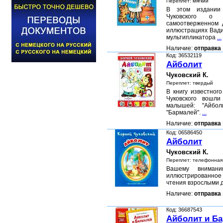
Переплет: мягкий
В этом издании 
Чуковского о 
самоотверженном 
иллюстрациях Вади
мультипликатора
...
Наличие:
отправка 
Код: 36532119
Айболит
Чуковский К.
Переплет: твердый
В книгу известног
Чуковского вошл
малышей: "Айбол
"Бармалей".
...
Наличие:
отправка 
Код: 06586450
Айболит
Чуковский К.
Переплет: телефонная
Вашему внимани
иллюстрированное
чтения взрослыми 
Наличие:
отправка 
Код: 36687543
Айболит и Б