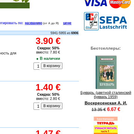
тировать по:
названию
цене
(от А до Я)
5941-5955 из
6906
3.90 €
Бестселлеры:
Скидка: 50%
вместо: 7.80 €
ность для
● В наличии
1.40 €
Букварь. (цветной сталинский
Скидка: 50%
букварь 1959)
вместо: 2.80 €
Воскресенская А. И.
6.67 €
13.35 €
1.47 €