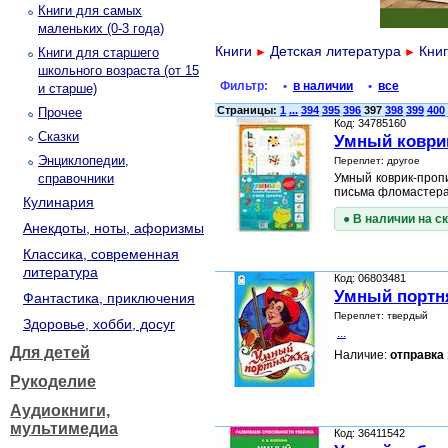
Книги для самых
маленьких (0-3 года)
Книги
Детская литература
Книг
Книги для старшего
►
►
школьного возраста (от 15
Фильтр:
•
в наличии
•
все
и старше)
Страницы:
1
...
394
395
396
397
398
399
400
Прочее
Код: 34785160
Сказки
Умный коври
Энциклопедии,
Переплет: другое
справочники
Умный коврик-проп
письма фломастера
Кулинария
● В наличии на с
Анекдоты, ноты, афоризмы
Классика, современная
литература
Код: 06803481
Умный портн
Фантастика, приключения
Переплет: твердый
Здоровье, хобби, досуг
...
Для детей
Наличие:
отправка 
Рукоделие
Аудиокниги,
мультимедиа
Код: 36411542