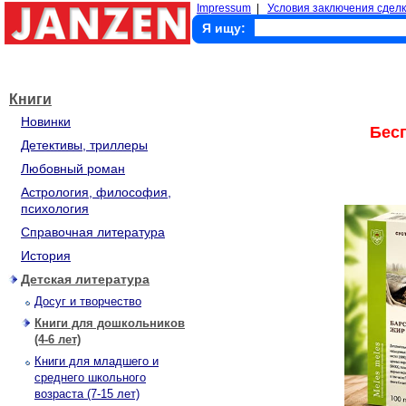
Impressum
|
Условия заключения сделк
Я ищу:
Книги
Новинки
Бес
Детективы, триллеры
Любовный роман
Астрология, философия,
психология
Справочная литература
История
Детская литература
Досуг и творчество
Книги для дошкольников
(4-6 лет)
Книги для младшего и
среднего школьного
возраста (7-15 лет)