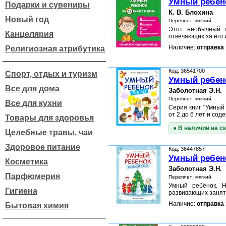
Умный ребено
Подарки и сувениры
К. В. Блохина
Новый год
Переплет: мягкий
Этот необычный т
Канцелярия
отвечающих за его
Наличие:
отправка 
Религиозная атрибутика
Код: 36541700
Спорт, отдых и туризм
Умный ребено
Все для дома
Заболотная Э.Н.
Переплет: мягкий
Все для кухни
Серия книг "Умный
от 2 до 6 лет и со
Товары для здоровья
● В наличии на с
Целебные травы, чаи
Здоровое питание
Код: 36447857
Умный ребен
Косметика
Заболотная Э.Н.
Парфюмерия
Переплет: мягкий
Умный ребёнок. Н
Гигиена
развивающих занят
Наличие:
отправка 
Бытовая химия