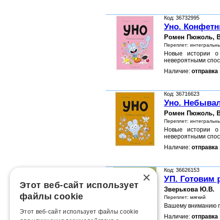
Код: 36732995
Уно. Конфет
Ромен Пюжоль, В
Переплет: интегральн
Новые истории о 
невероятными спос
Наличие:
отправка 
Код: 36716623
Уно. Небыва
Ромен Пюжоль, В
Переплет: интегральн
Новые истории о 
невероятными спос
Наличие:
отправка 
Код: 36626153
×
УП. Готовим 
Этот веб-сайт использует
Зверькова Ю.В.
файлы cookie
Переплет: мягкий
Вашему вниманию п
Этот веб-сайт использует файлы cookie
Наличие:
отправка 