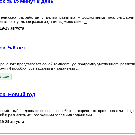
к за 15 минут в день
ренажер разработан с целью развития у дошкольника межполушарных
 интеллектуальное развитие, память, мышление,
...
19-25 августа
к. 5-6 лет
 ребенок" представляет собой комплексную программу умственного развити
держит 4 пособия. Все задания и упражнения
...
кладе
ок. Новый год
овый год" - дополнительное пособие в серию, которое позволит отдо
ий и разбавить их новогодними весёлыми заданиями.
...
19-25 августа