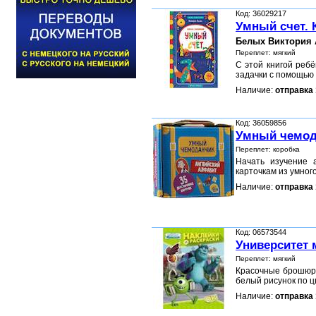
Код: 36029217
Умный счет. 
Белых Виктория 
Переплет: мягкий
С этой книгой реб
задачки с помощью
Наличие:
отправка 
Код: 36059856
Умный чемод
Переплет: коробка
Начать изучение 
карточкам из умног
Наличие:
отправка 
Код: 06573544
Университет 
Переплет: мягкий
Красочные брошюры
белый рисунок по 
Наличие:
отправка 