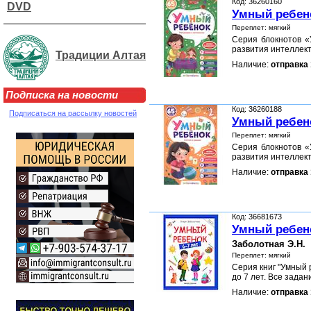
Код: 36260160
DVD
Умный ребен
Переплет: мягкий
Серия блокнотов «
развития интеллект
Традиции Алтая
Наличие:
отправка 
Подписка на новости
Код: 36260188
Подписаться на рассылку новостей
Умный ребен
Переплет: мягкий
Серия блокнотов «
развития интеллект
Наличие:
отправка 
Код: 36681673
Умный ребено
Заболотная Э.Н.
Переплет: мягкий
Серия книг "Умный 
до 7 лет. Все зада
Наличие:
отправка 