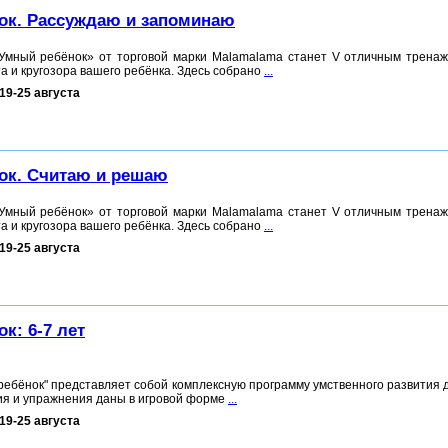
ок. Рассуждаю и запоминаю
Умный ребёнок» от торговой марки Malamalama станет V отличным трена
а и кругозора вашего ребёнка. Здесь собрано
...
19-25 августа
ок. Считаю и решаю
Умный ребёнок» от торговой марки Malamalama станет V отличным трена
а и кругозора вашего ребёнка. Здесь собрано
...
19-25 августа
к: 6-7 лет
ребёнок" представляет собой комплексную программу умственного развития д
ния и упражнения даны в игровой форме
...
19-25 августа