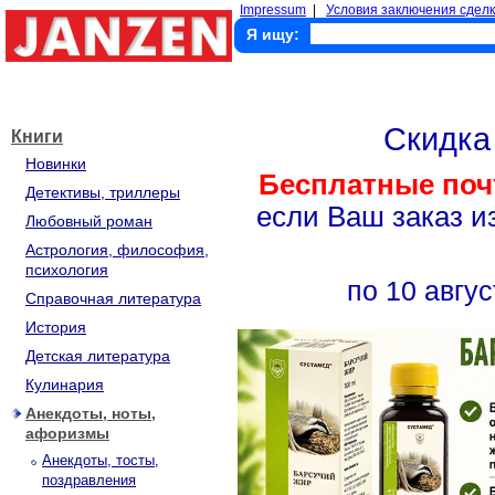
Impressum
|
Условия заключения сделк
Я ищу:
Скидк
Книги
Новинки
Бесплатные поч
Детективы, триллеры
если Ваш заказ и
Любовный роман
Астрология, философия,
психология
по 10 авгус
Справочная литература
История
Детская литература
Кулинария
Анекдоты, ноты,
афоризмы
Анекдоты, тосты,
поздравления