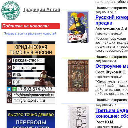
наполнена глубоки
Наличие:
отправка 
Традиции Алтая
Код: 05617267
Русский юмор
предки
Подписка на новости
Замостьянов А.А
Подписаться на рассылку новостей
Переплет: твердый
Русская смеховая 
крупнейших исслед
пошутить и интер
часто говорим об а
Наличие:
отправка 
Код: 08184663
Остроумие м
Сост. Жуков К.С.
Переплет: твердый
"Юмор учит терпи
английский пис
действительно, ир
либо не оставляет
Наличие:
отправка 
Код: 08184557
Третьим буде
конюшне: сб
Рост Ю.М.
Переплет: твердый