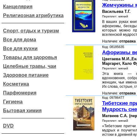
Жемчужины 
Канцелярия
Васильева Т.Г.
Религиозная атрибутика
Переплет: мягкий
В ваших руках кни
афоризмы, беседы 
Спорт, отдых и туризм
которых можно пр
вселенской мудрос
Все для дома
Наличие:
отправка 
Код: 08185635
Все для кухни
Афоризмы ве
Товары для здоровья
Цветаева М.И.,Ека
Маргарет, Кало 
Целебные травы, чаи
Переплет: мягкий
Эта книга — с
Здоровое питание
вдохновения, собр
женщин, чьи имена
Косметика
Их слова, острые, 
Парфюмерия
Наличие:
отправка 
Код: 09786477
Гигиена
Тибетские пр
Мудрость сн
Бытовая химия
Матвеев С.А. (пе
Переплет: мягкий
DVD
«Тибетские притчи
мудрых и поучител
истоки в древней к