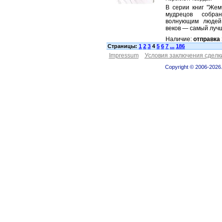
В серии книг "Жем
мудрецов собр
волнующим людей
веков — самый луч
Наличие:
отправка 
Страницы:
1
2
3
4
5
6
7
...
186
Impressum
Условия заключения сделк
Copyright © 2006-2026.