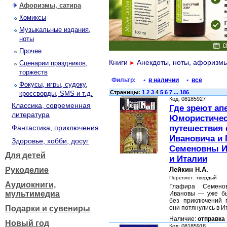
Афоризмы, сатира
Комиксы
Музыкальные издания,
ноты
Прочее
Книги
Анекдоты, ноты, афоризм
Сценарии праздников,
►
торжеств
Фильтр:
•
в наличии
•
все
Фокусы, игры, судоку,
Страницы:
1
2
3
4
5
6
7
...
186
кроссворды, SMS и т.д.
Код: 08185927
Классика, современная
Где зреют ап
литература
Юмористичес
Фантастика, приключения
путешествия 
Ивановича и
Здоровье, хобби, досуг
Семеновны И
Для детей
и Италии
Рукоделие
Лейкин Н.А.
Переплет: твердый
Аудиокниги,
Глафира Семено
мультимедиа
Ивановы — уже бы
без приключений п
Подарки и сувениры
они потянулись в И
Наличие:
отправка 
Новый год
Код: 08185918