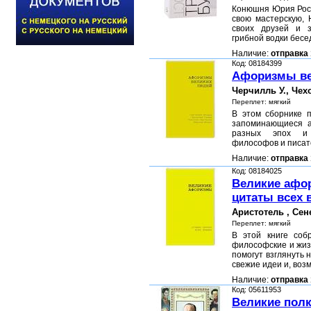
Конюшня Юрия Рост
свою мастерскую,
своих друзей и 
грибной водки бес
Наличие:
отправка 
Код: 08184399
Афоризмы ве
Черчилль У., Чехо
Переплет: мягкий
В этом сборнике 
запоминающиеся 
разных эпох и
философов и писат
Наличие:
отправка 
Код: 08184025
Великие афо
цитаты всех 
Аристотель , Сене
Переплет: мягкий
В этой книге соб
философские и жиз
помогут взглянуть 
свежие идеи и, воз
Наличие:
отправка 
Код: 05611953
Великие пол