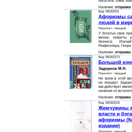
писатель Томас Ма
Наличие:
отправка 
Код: 08182911
Афоризмы са
людей в мир
Переплет: твердый
У богатых свои пр
жизни, секреты 
бизнеса. Изуча
Рокфеллера, Генри
Наличие:
отправка 
Код: 08182373
Большой кон
Задорнов М.Н.
Переплет: твердый
Не всем в этой жи
на концерт Задорн
как действует магия
начиная со вступи
Наличие:
отправка 
Код: 08182018
Жемчужины м
власти и бога
афоризмы (К
издание)
Переплет: твердый