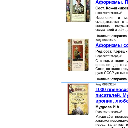
Афоризмы. П
Сост. Кожевнико
Переплет: твердый
Изречения и мы
складываются в 
военного искусс
солдатской и офиц
Наличие:
отправка 
Код: 08183655
Афоризмы со
Ред.сост. Корешк
Переплет: твердый
C каждым годом у
прошлое держава
Союз, но голоса лю
руля СССР, до сих 
Наличие:
отправка 
Код: 08183114
1000 превосх
писателей. М
ирония, любо
Мудрова И.А.
Переплет: твердый
Масштабы произве
харизма персонаже
перед талантом р