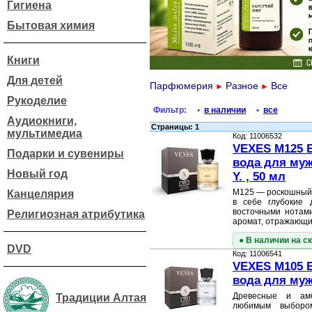
Гигиена
Бытовая химия
Книги
Для детей
Парфюмерия
Разное
Все
►
►
Рукоделие
Фильтр:
•
в наличии
•
все
Аудиокниги,
Страницы: 1
мультимедиа
Код: 11006532
VEXES M125 
Подарки и сувениры
вода для му
Новый год
Y. , 50 мл
M125 — роскошный 
Канцелярия
в себе глубокие
восточными нотами
Религиозная атрибутика
аромат, отражающи
● В наличии на с
DVD
Код: 11006541
VEXES M105 
вода для му
Древесные и ам
Традиции Алтая
любимым выбором