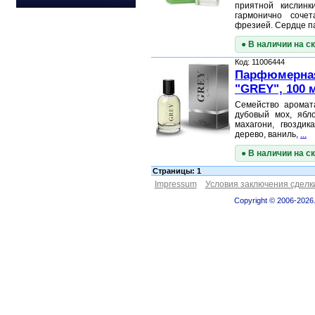
приятной кислинк
гармонично соче
фрезией. Сердце 
● В наличии на с
Код: 11006444
Парфюмерная
"GREY", 100 
Семейство аромат
дубовый мох, ябло
махагони, гвоздик
дерево, ваниль,
...
● В наличии на с
Страницы: 1
Impressum
Условия заключения сделк
Copyright © 2006-2026.