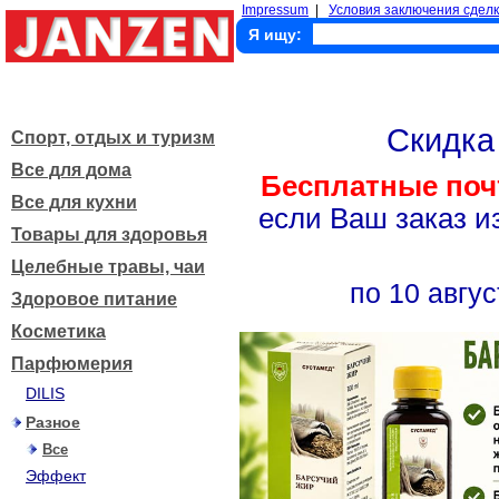
Impressum
|
Условия заключения сделк
Я ищу:
Скидк
Спорт, отдых и туризм
Все для дома
Бесплатные поч
Все для кухни
если Ваш заказ и
Товары для здоровья
Целебные травы, чаи
по 10 авгус
Здоровое питание
Косметика
Парфюмерия
DILIS
Разное
Все
Эффект