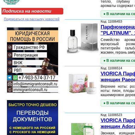
тепло, глубину 
ароматы содержат 
Подписка на новости
● В наличии на с
Подписаться на рассылку новостей
Код: 11006453
Парфюмерная
"PLATINUM", 
Семейство арома
мускусный розм
петитгрейн галь
жасмин, герань амб
● В наличии на с
Код: 11006514
VIORICA Пар
женщин Paeon
Верхние ноты: ро
ноты: пион, плоды
кашемировое дере
● В наличии на с
Код: 11006523
VIORICA Пар
женщин Adora
Звонкая, изящна