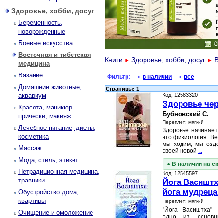
Здоровье, хобби, досуг
Беременность,
новорожденные
Боевые искусства
Восточная и тибетская
Книги
Здоровье, хобби, досуг
В
►
►
медицина
Вязание
Фильтр:
•
в наличии
•
все
Домашние животные,
Страницы: 1
аквариум
Код: 12583320
Здоровье чер
Красота, маникюр,
Бубновский С.
прически, макияж
Переплет: мягкий
Лечебное питание, диеты,
Здоровье начинает
косметика
это физиология. Вед
мы ходим, мы оздо
Массаж
своей новой
...
Мода, стиль, этикет
● В наличии на с
Нетрадиционная медицина,
Код: 12545597
травники
Йога Васиштх
йога мудреца 
Обустройство дома,
квартиры
Переплет: мягкий
"Йога Васиштха" 
Очищение и омоложение
одно из основн