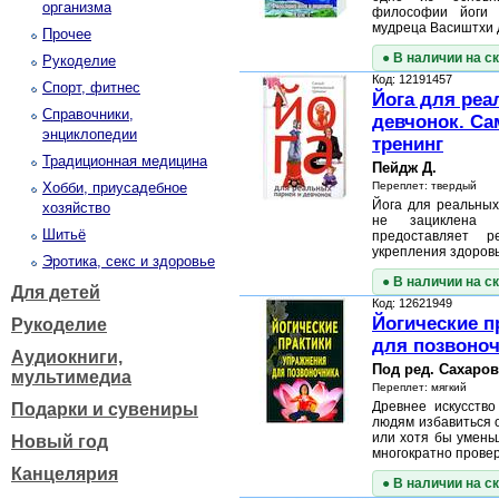
организма
философии йоги 
мудреца Васиштхи 
Прочее
● В наличии на с
Рукоделие
Код: 12191457
Спорт, фитнес
Йога для реа
Справочники,
девчонок. С
энциклопедии
тренинг
Традиционная медицина
Пейдж Д.
Хобби, приусадебное
Переплет: твердый
Йога для реальных
хозяйство
не зациклена
Шитьё
предоставляет р
укрепления здоров
Эротика, секс и здоровье
● В наличии на с
Для детей
Код: 12621949
Йогические п
Рукоделие
для позвоно
Аудиокниги,
Под ред. Сахаров
мультимедиа
Переплет: мягкий
Древнее искусство
Подарки и сувениры
людям избавиться 
или хотя бы умень
Новый год
многократно пров
Канцелярия
● В наличии на с