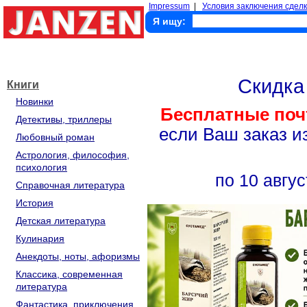
Impressum
|
Условия заключения сделк
Я ищу:
Скидк
Книги
Новинки
Бесплатные поч
Детективы, триллеры
если Ваш заказ и
Любовный роман
Астрология, философия,
психология
по 10 авгус
Справочная литература
История
Детская литература
Кулинария
Анекдоты, ноты, афоризмы
Классика, современная
литература
Фантастика, приключения