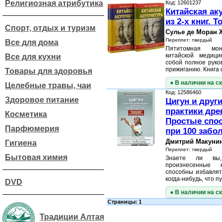
Религиозная атрибутика
Код: 12601237
Китайская ак
из 2-х книг. Т
Спорт, отдых и туризм
Сулье де Моран 
Переплет: твердый
Все для дома
Пятитомная мон
китайской медиц
Все для кухни
собой полное руко
прижиганию. Книга
Товары для здоровья
● В наличии на с
Целебные травы, чаи
Код: 12586460
Здоровое питание
Цигун и друг
практики дре
Косметика
Простые спо
Парфюмерия
при 100 забо
Дмитрий Макуни
Гигиена
Переплет: твердый
Бытовая химия
Знаете ли вы,
произнесенные 
способны избавлят
когда-нибудь, что 
DVD
● В наличии на с
Страницы: 1
Традиции Алтая