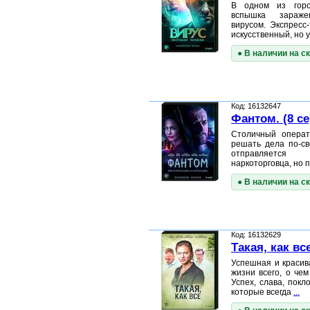
В одном из горо
вспышка зараж
вирусом. Экспресс
искусственный, но 
● В наличии на с
Код: 16132647
Фантом. (8 с
Столичный операт
решать дела по-св
отправляется 
наркоторговца, но 
● В наличии на с
Код: 16132629
Такая, как вс
Успешная и красив
жизни всего, о че
Успех, слава, покл
которые всегда
...