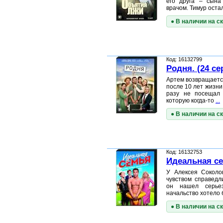
его друга – сына
врачом. Тимур ост
● В наличии на с
Код: 16132799
Родня. (24 се
Артем возвращаетс
после 10 лет жизни 
разу не посещал
которую когда-то
...
● В наличии на с
Код: 16132753
Идеальная се
У Алексея Соколо
чувством справедл
он нашел серьез
начальство хотело 
● В наличии на с