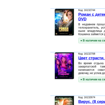
Код: 16132744
Роман с детек
DVD
В недавнем прошл
телохранитель, ус
ныне владелица д
Кошкина займется
● В наличии на с
Код: 16132708
Цвет страсти.
Во время отдыха 
закарпатской та
начинаются схва
девочку, не успев 
● В наличии на с
Код: 16132674
Вирус. (8 сер