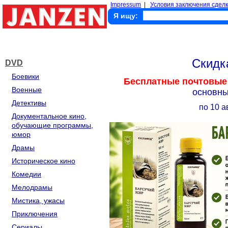
Impressum
|
Условия заключения сделк
Я ищу:
Скид
DVD
Боевики
Бесплатные почтовые
Военные
основны
Детективы
по 10 а
Документальное кино,
обучающие программы,
юмор
Драмы
Историческое кино
Комедии
Мелодрамы
Мистика, ужасы
Приключения
Сериалы