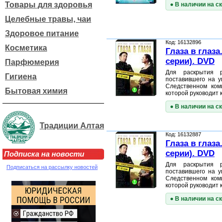
Товары для здоровья
● В наличии на с
Целебные травы, чаи
Здоровое питание
Код: 16132896
Косметика
Глаза в глаза.
серии). DVD
Парфюмерия
Для раскрытия р
Гигиена
поставившего на у
Следственном коми
Бытовая химия
которой руководит
● В наличии на с
Традиции Алтая
Код: 16132887
Глаза в глаза.
серии). DVD
Подписка на новости
Для раскрытия р
Подписаться на рассылку новостей
поставившего на у
Следственном коми
которой руководит
● В наличии на с