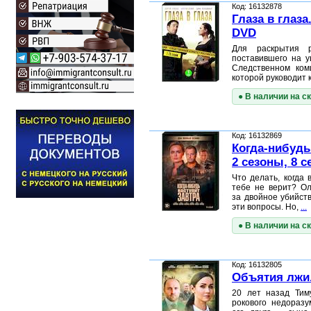
Код: 16132878
Глаза в глаза.
DVD
Для раскрытия р
поставившего на у
Следственном коми
которой руководит
● В наличии на с
Код: 16132869
Когда-нибудь 
2 сезоны, 8 с
Что делать, когда 
тебе не верит? Ол
за двойное убийст
эти вопросы. Но,
...
● В наличии на с
Код: 16132805
Объятия лжи.
20 лет назад Тим
рокового недораз