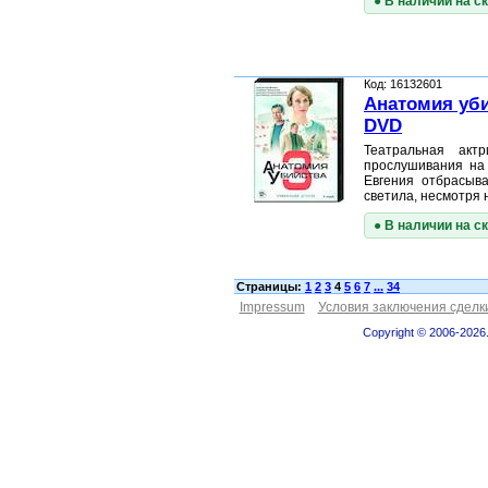
● В наличии на с
Код: 16132601
Анатомия убий
DVD
Театральная акт
прослушивания на 
Евгения отбрасыва
светила, несмотря
● В наличии на с
Страницы:
1
2
3
4
5
6
7
...
34
Impressum
Условия заключения сделк
Copyright © 2006-2026.