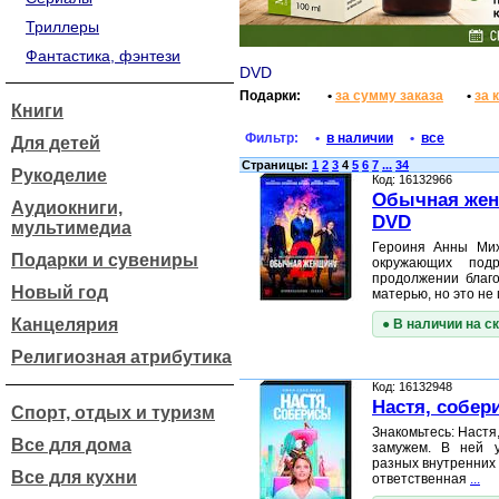
Триллеры
Фантастика, фэнтези
DVD
Подарки:
•
за сумму заказа
•
за 
Книги
Фильтр:
•
в наличии
•
все
Для детей
Страницы:
1
2
3
4
5
6
7
...
34
Рукоделие
Код: 16132966
Обычная женщ
Аудиокниги,
DVD
мультимедиа
Героиня Анны Мих
Подарки и сувениры
окружающих подр
продолжении благо
Новый год
матерью, но это н
Канцелярия
● В наличии на с
Религиозная атрибутика
Код: 16132948
Настя, собери
Спорт, отдых и туризм
Знакомьтесь: Настя,
Все для дома
замужем. В ней 
разных внутренних 
Все для кухни
ответственная
...