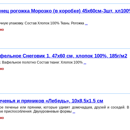
нец рогожка Морозко (в коробке) 45x60см-3шт, хл100
чную упаковку. Состав Хлопок 100% Ткань: Рогожка
...
но
фельное Снеговик 1, 47x60 см, хлопок 100%, 185г/м2
ь: Вафельное полотно Состав ткани: Хлопок 100%
...
но
ченья и пряников «Лебедь», 10x8,5x1,5 см
е печенье или пряники, которые удивят домочадцев, друзей и соседей. В
ые приспособления. Двухуровневые формы
...
но