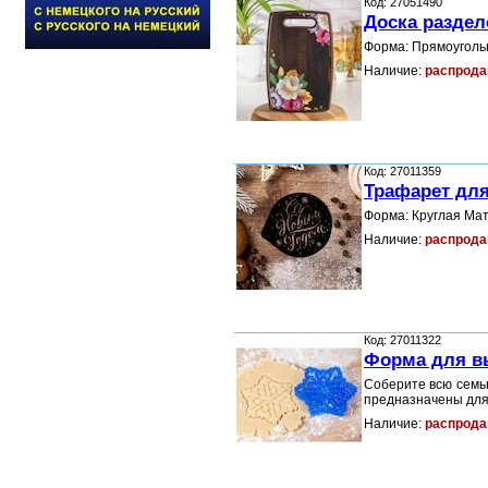
Код: 27051490
Доска раздел
Форма: Прямоугольн
Наличие:
распрода
Код: 27011359
Трафарет для
Форма: Круглая Ма
Наличие:
распрода
Код: 27011322
Форма для в
Соберите всю семь
предназначены для
Наличие:
распрода