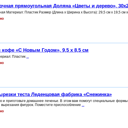
очная прямоугольная Доляна «Цветы и дерево», 30x
ая Материал: Пластик Размер (Длина x Ширина x Высота): 29,5 см х 19,5 см х
но
 кофе «С Новым Годом», 9,5 x 8,5 см
териал: Пластик
...
но
ырезки теста Леденцовая фабрика «Снежинка»
ю и приготовьте домашнее печенье. В этом вам помогут специальные формы
 вырезания фигурок. Поместите приспособление
...
но