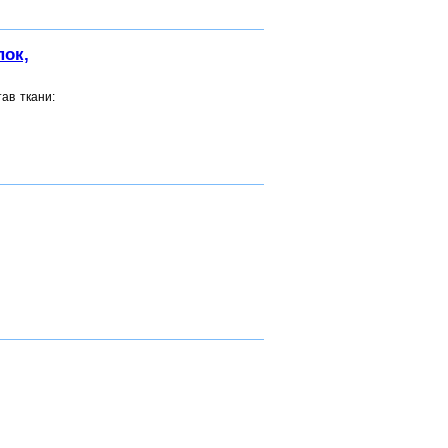
пок,
ав ткани: