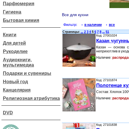
Парфюмерия
Гигиена
Все для кухни
Бытовая химия
Фильтр:
•
в наличии
•
все
Страницы:
...
2
3
4
5
6
7
8
...
51
Книги
Код: 27001024
Казан чугунн
Для детей
Казан — основа с
Рукоделие
неприхотлив в уход
Наличие:
распрода
Аудиокниги,
мультимедиа
Подарки и сувениры
Код: 27101874
Новый год
Полотенце ку
Канцелярия
Состав: Хлопок 100
Религиозная атрибутика
Наличие:
распрода
DVD
Код: 27101838