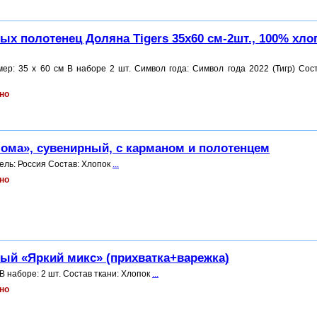
ых полотенец Доляна Tigers 35x60 см-2шт., 100% хло
мер: 35 x 60 см В наборе 2 шт. Символ года: Символ года 2022 (Тигр) Сост
но
ома», сувенирный, с карманом и полотенцем
ель: Россия Состав: Хлопок
...
но
ый «Яркий микс» (прихватка+варежка)
 В наборе: 2 шт. Состав ткани: Хлопок
...
но