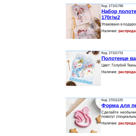
Код: 27101786
Набор полоте
170г/м2
Упаковано в подаро
Наличие:
распрода
Код: 27101731
Полотенце ва
Цвет: Голубой Ткан
Наличие:
распрода
Код: 27011225
Форма для пе
Сделайте необычно
помогут специальн
Наличие:
распрода