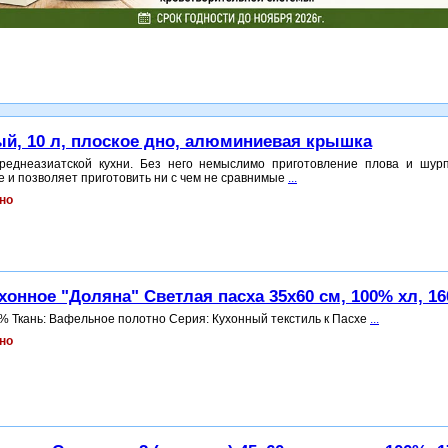
ый, 10 л, плоское дно, алюминиевая крышка
реднеазиатской кухни. Без него немыслимо приготовление плова и шур
е и позволяет приготовить ни с чем не сравнимые
...
но
хонное "Доляна" Светлая пасха 35x60 см, 100% хл, 16
% Ткань: Вафельное полотно Серия: Кухонный текстиль к Пасхе
...
но