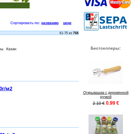
Сортировать по:
названию
цене
61-75 из
758
Бестселлеры:
пы. Казан
0г/м2
Открывашка с деревянной
ручкой
0.99 €
2.10 €