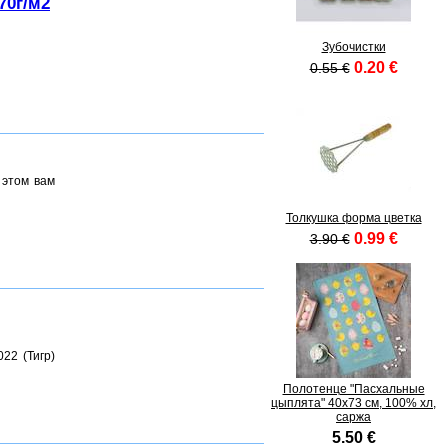
70г/м2
Зубочистки
0.20 €
0.55 €
 этом вам
Толкушка форма цветка
0.99 €
3.90 €
22 (Тигр)
Полотенце "Пасхальные
цыплята" 40х73 см, 100% хл,
саржа
5.50 €