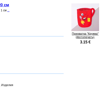
20 см
 1 см
...
Прихватка "Кружка"
(фотопечать),
3.15 €
. Изделия