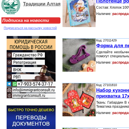
Полотенце рог
Традиции Алтая
Состав: Хлопок 100
Наличие:
распрода
Подписка на новости
Подписаться на рассылку новостей
Код: 27011429
Форма для пе
Сделайте необычно
помогут специальн
Наличие:
распрода
Код: 27101810
Набор кухон
прихватка 17
Ткань: Габардин В 
Тематика праздник
Наличие:
распрода