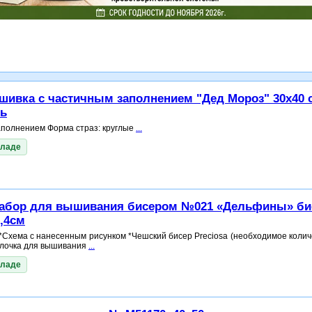
ивка с частичным заполнением "Дед Мороз" 30x40 
ть
аполнением Форма страз: круглые
...
кладе
набор для вышивания бисером №021 «Дельфины» би
6,4см
 *Схема с нанесенным рисунком *Чешский бисер Preciosa (необходимое колич
олочка для вышивания
...
кладе