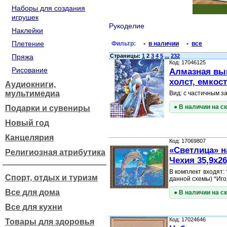
Наборы для создания
игрушек
Рукоделие
Наклейки
Плетение
Фильтр:
•
в наличии
•
все
Пряжа
Страницы:
1
2
3
4
5
...
232
Код: 17046125
Рисование
Алмазная выш
холст, емкос
Аудиокниги,
мультимедиа
Вид: с частичным з
● В наличии на с
Подарки и сувениры
Новый год
Канцелярия
Код: 17069807
«Светлица» 
Религиозная атрибутика
Чехия 35,9х2
В комплект входят:
Спорт, отдых и туризм
данной схемы) *Иг
Все для дома
● В наличии на с
Все для кухни
Код: 17024646
Товары для здоровья