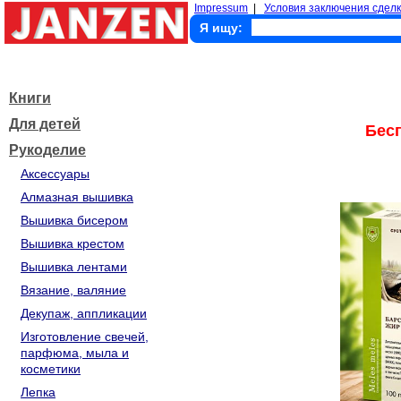
Impressum
|
Условия заключения сделк
Я ищу:
Книги
Для детей
Бес
Рукоделие
Аксессуары
Алмазная вышивка
Вышивка бисером
Вышивка крестом
Вышивка лентами
Вязание, валяние
Декупаж, аппликации
Изготовление свечей,
парфюма, мыла и
косметики
Лепка