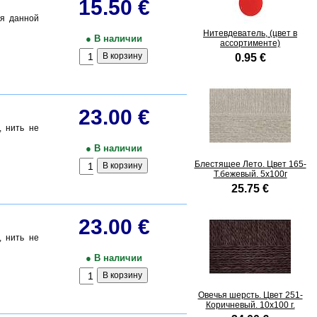
15.50 €
ля данной
Нитевдеватель, (цвет в
● В наличии
ассортименте)
0.95 €
23.00 €
, нить не
● В наличии
Блестящее Лето. Цвет 165-
Т.бежевый. 5x100г
25.75 €
23.00 €
, нить не
● В наличии
Овечья шерсть. Цвет 251-
Коричневый. 10x100 г.