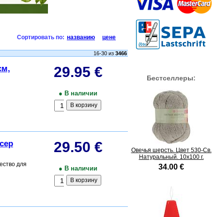
Сортировать по:
названию
цене
16-30 из
3466
см,
29.95 €
Бестселлеры:
● В наличии
сер
29.50 €
Овечья шерсть. Цвет 530-Св.
Натуральный. 10x100 г.
ество для
34.00 €
● В наличии