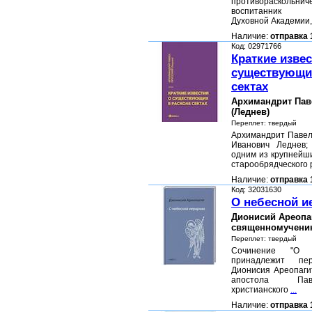
противораскольн
воспитанник Са
Духовной Академии
Наличие:
отправка 
Код: 02971766
Краткие извес
существующих
сектах
Архимандрит Пав
(Леднев)
Переплет: твердый
Архимандрит Павел
Иванович Леднев;
одним из крупнейш
старообрядческого
Наличие:
отправка 
Код: 32031630
О небесной и
Дионисий Ареопаг
священномучени
Переплет: твердый
Сочинение "О н
принадлежит пер
Дионисия Ареопагита
апостола Пав
христианского
...
Наличие:
отправка 