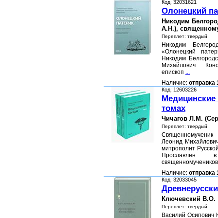
Код: 32031621
Олонецкий па
Никодим Белгоро
А.Н.), священном
Переплет: твердый
Никодим Белгород
«Олонецкий патер
Никодим Белгородс
Михайлович Кон
епископ
...
Наличие:
отправка 
Код: 12603226
Медицинские 
томах
Чичагов Л.М. (Се
Переплет: твердый
Священномучени
Леонид Михайлович
митрополит Русско
Прославлен 
священномучеников
Наличие:
отправка 
Код: 32033045
Древнерусски
Ключевский В.О.
Переплет: твердый
Василий Осипович 