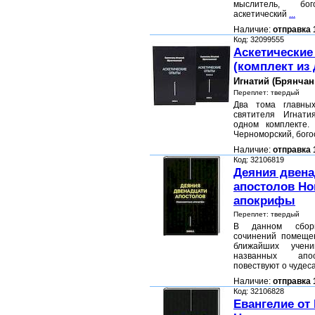
мыслитель, б
аскетический
...
Наличие:
отправка 
Код: 32099555
Аскетически
(комплект из 
Игнатий (Брянчан
Переплет: твердый
Два тома главных
святителя Игнати
одном комплекте.
Черноморский, бого
Наличие:
отправка 
Код: 32106819
Деяния двена
апостолов Но
апокрифы
Переплет: твердый
В данном сборн
сочинений помеще
ближайших учени
названных апо
повествуют о чудес
Наличие:
отправка 
Код: 32106828
Евангелие от