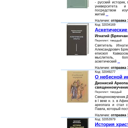
- русский историк,
университета и
посредством изу
житий
...
Наличие:
отправка 
Код: 32034169
Аскетически
Игнатий (Брянчан
Переплет: твердый
Святитель Игнат
Александрович Бря
епископ Кавказс
мыслитель, б
аскетический
...
Наличие:
отправка 
Код: 32049277
О небесной и
Дионисий Ареопаг
священномучени
Переплет: твердый
Священномученик Д
в I веке н. э. в Аф
ареопага и стал 
Павла, который пос
Наличие:
отправка 
Код: 32053979
История хрис