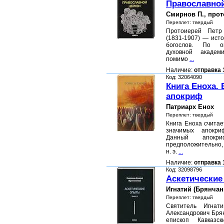
Православно
Смирнов П., про
Переплет: твердый
Протоиерей Петр
(1831-1907) — исто
богослов. По ок
духовной академ
помимо
...
Наличие:
отправка 
Код: 32064090
Книга Еноха.
апокриф
Патриарх Енох
Переплет: твердый
Книга Еноха счита
значимых апокри
Данный апокр
предположительно, 
н. э.
...
Наличие:
отправка 
Код: 32098796
Аскетические
Игнатий (Брянчан
Переплет: твердый
Святитель Игнат
Александрович Бря
епископ Кавказс