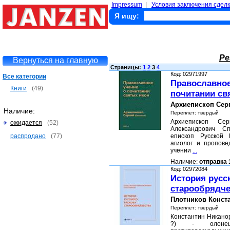
Impressum
|
Условия заключения сделк
Я ищу:
Ре
Вернуться на главную
Страницы:
1
2
3
4
Код: 02971997
Все категории
Православное
Книги
(49)
почитании св
Архиепископ Серг
Наличие:
Переплет: твердый
Архиепископ Се
ожидается
(52)
Александрович Сп
распродано
(77)
епископ Русской 
агиолог и пропове
учении
...
Наличие:
отправка 
Код: 02972084
История русс
старообрядче
Плотников Конст
Переплет: твердый
Константин Никанор
?) - олонецк