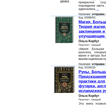
прекрасное со
порождение света.
адреналина,
...
Наличие:
отправка 
Код: 32098431
Магия. Больш
Теория магии
заклинания и 
улучшающие 
Ольга Корбут
Переплет: твердый
«Магия. Большая 
рунолога, специа
магии и автора бол
вашим надежным пу
Наличие:
отправка 
Код: 32106110
Руны. Больша
Предсказания
практики для
футарка, анг
исландских р
Ольга Корбут
Переплет: твердый
Эта книга позвол