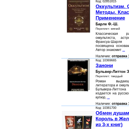
Код: 02851815
Оккультизм. 
Методы. Кла
Применение
Барле Ф.-Ш.
Переплет: мягкий
Классическая р
оккультиста, аст
Франсуа-Шарля 
посвящена основам
Автор знакомит
...
Наличие:
отправка 
Код: 10369665
Занони
Бульвер-Литтон Э
Переплет: твердый
Роман выдающе
литератора и оккул
Бульвера-Литтон
издается на русск
купюр,
...
Наличие:
отправка 
Код: 10381700
Обмен душами
Король в Жел
из 3-х книг)