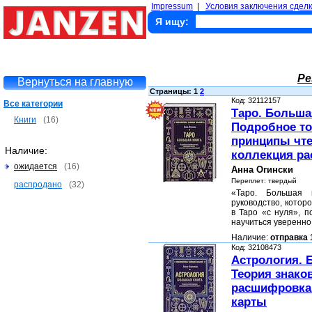
Impressum
|
Условия заключения сделк
Я ищу:
Ре
Вернуться на главную
Страницы: 1
2
Код: 32112157
Все категории
Таро. Больша
Книги
(16)
Подробное то
принципы чте
Наличие:
коллекция ра
ожидается
(16)
Анна Огински
Переплет: твердый
распродано
(32)
«Таро. Большая 
руководство, котор
в Таро «с нуля», п
научиться уверенно
Наличие:
отправка 
Код: 32108473
Астрология. 
Теория знаков
расшифровка
карты