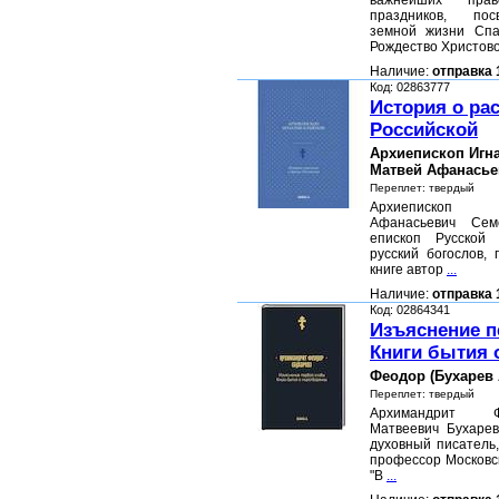
важнейших прав
праздников, по
земной жизни Спа
Рождество Христов
Наличие:
отправка 
Код: 02863777
История о ра
Российской
Архиепископ Игн
Матвей Афанасье
Переплет: твердый
Архиепископ 
Афанасьевич Сем
епископ Русской 
русский богослов,
книге автор
...
Наличие:
отправка 
Код: 02864341
Изъяснение п
Книги бытия 
Феодор (Бухарев 
Переплет: твердый
Архимандрит Ф
Матвеевич Бухарев
духовный писатель
профессор Московс
"В
...