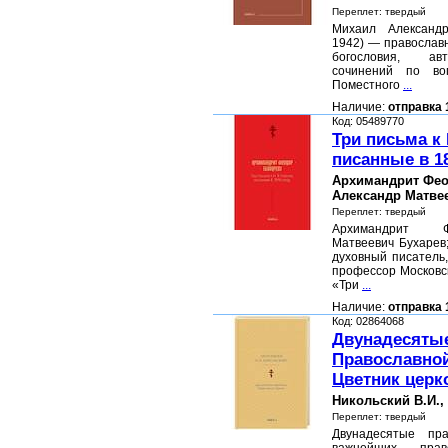
Переплет: твердый
Михаил Александр
1942) — православ
богословия, ав
сочинений по во
Поместного
...
Наличие:
отправка 
Код: 05489770
Три письма к 
писанные в 1
Архимандрит Фео
Александр Матве
Переплет: твердый
Архимандрит Ф
Матвеевич Бухарев
духовный писатель
профессор Московс
«Три
...
Наличие:
отправка 
Код: 02864068
Двунадесяты
Православной
Цветник церк
Никольский В.И.,
Переплет: твердый
Двунадесятые пра