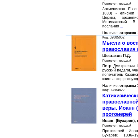
Переплет: твердый
Архиепископ Евсе
1883) - епископ 
Церкви, архиепи
Мстиславский. В
послания
...
Наличие:
отправка 
Код: 02885052
Мысли о восп
православия 
Шестаков П.Д.
Переплет: твердый
Петр Дмитриевич Ш
русский педагог, у
попечитель Казанск
книге автор рассуж
Наличие:
отправка 
Код: 02884822
Катихизическ
православной
веры. Иоанн (
протоиерей
Иоанн (Бухарев),
Переплет: твердый
Протоиерей Иоан
Бухарев; 1836–