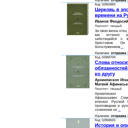
Наличие:
отправка 
Код: 02863883
Церковь в эп
времени на Р
Иванов Феодосий
Переплет: твердый
За свою жизнь отец
как истинно ре
заботящийся о в
Христовом. Он
богослужением
...
Наличие:
отправка 
Код: 02868709
Слова относи
обязанностей
ко другу
Архиепископ Игн
Матвей Афанасье
Переплет: твердый
Архиепископ 
Афанасьевич Сем
епископ Русской 
проповедник и рус
сочинении он
...
Наличие:
отправка 
Код: 02868693
История и оп