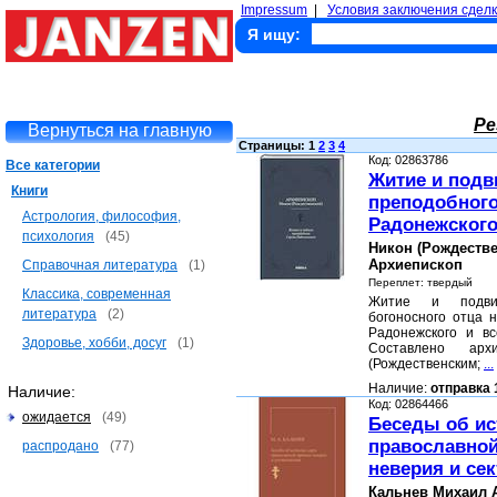
Impressum
|
Условия заключения сделк
Я ищу:
Ре
Вернуться на главную
Страницы: 1
2
3
4
Код: 02863786
Все категории
Житие и подв
Книги
преподобного
Астрология, философия,
Радонежског
психология
(45)
Никон (Рождестве
Архиепископ
Справочная литература
(1)
Переплет: твердый
Классика, современная
Житие и подви
литература
(2)
богоносного отца 
Радонежского и вс
Здоровье, хобби, досуг
(1)
Составлено арх
(Рождественским;
...
Наличие:
отправка 
Наличие:
Код: 02864466
ожидается
(49)
Беседы об ис
православной
распродано
(77)
неверия и сек
Кальнев Михаил 