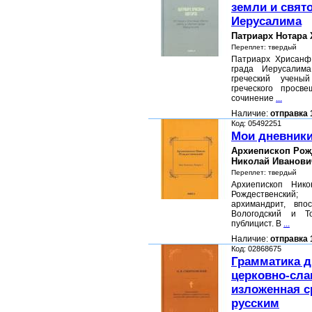
земли и свято
Иерусалима
Патриарх Нотара
Переплет: твердый
Патриарх Хрисанф
града Иерусалим
греческий учены
греческого просве
сочинение
...
Наличие:
отправка 
Код: 05492251
Мои дневник
Архиепископ Рож
Николай Иванови
Переплет: твердый
Архиепископ Нико
Рождественск
архимандрит, впо
Вологодский и То
публицист. В
...
Наличие:
отправка 
Код: 02868675
Грамматика д
церковно-сла
изложенная с
русским