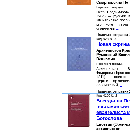
Смирновский Пе
Переплет: твердый
Пётр Владимирови
1904) — русский п
Им написано пособ
кто хочет изучат
славянский
...
Наличие:
отправка 
Код: 02869160
Новая скриж
Архиепископ Кра
Румовский Васи
Вениамин
Переплет: твердый
Архиепископ В
Федорович Красноп
1811) — епископ 
Церкви, архиепис
Арзамасский,
...
Наличие:
отправка 
Код: 02869142
Беседы на Пе
послание свя
евангелиста 
Богослова
Евсевий (Орлинск
архиепископ