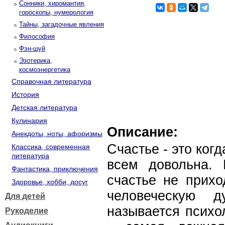
Сонники, хиромантия,
гороскопы, нумерология
Тайны, загадочные явления
Философия
Фэн-шуй
Эзотерика,
космоэнергетика
Справочная литература
История
Детская литература
Кулинария
Описание:
Анекдоты, ноты, афоризмы
Счастье - это когд
Классика, современная
литература
всем довольна.
Фантастика, приключения
счастье не прихо
Здоровье, хобби, досуг
человеческую
Для детей
называется психо
Рукоделие