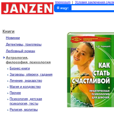
Impressum
|
Условия заключения сделк
Я ищу:
Книги
Новинки
Детективы, триллеры
Любовный роман
Астрология,
философия, психология
Бизнес-книги
Заговоры, обереги, гадания
Лечение, знахарство
Магия и колдовство
Прочее
Психология, детская
психология, тесты
Религия, молитвы