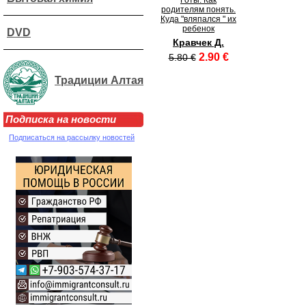
Готы. Как
родителям понять.
Куда "вляпался " их
ребенок
DVD
Кравчек Д.
2.90 €
5.80 €
Традиции Алтая
Подписка на новости
Подписаться на рассылку новостей