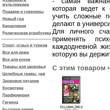
- самая важная
Аудиокниги,
мультимедиа
которая ведет к 
Подарки и сувениры
учить сложные пс
Новый год
делают в универси
Канцелярия
Для личного сча
Религиозная атрибутика
применять пси
каждодневной жиз
Спорт, отдых и туризм
Все для дома
которую вы держит
Все для кухни
С этим товаром 
Товары для здоровья
Целебные травы, чаи
Здоровое питание
Косметика
Парфюмерия
Гигиена
Кто такие Эмо и
Бытовая химия