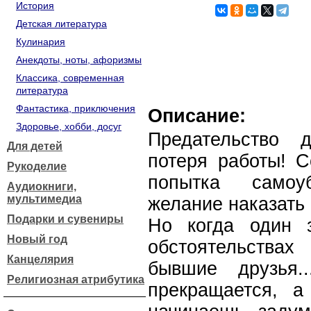
История
Детская литература
Кулинария
Анекдоты, ноты, афоризмы
Классика, современная
литература
Фантастика, приключения
Описание:
Здоровье, хобби, досуг
Предательство 
Для детей
потеря работы! С
Рукоделие
попытка самоу
Аудиокниги,
мультимедиа
желание наказать
Подарки и сувениры
Но когда один 
Новый год
обстоятельства
Канцелярия
бывшие друзья.
Религиозная атрибутика
прекращается, а