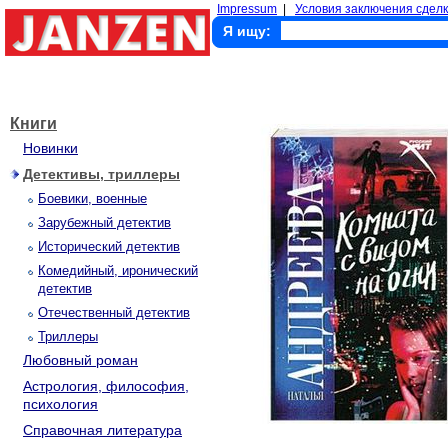
Impressum
|
Условия заключения сделк
Я ищу:
Книги
Новинки
Детективы, триллеры
Боевики, военные
Зарубежный детектив
Исторический детектив
Комедийный, иронический
детектив
Отечественный детектив
Триллеры
Любовный роман
Астрология, философия,
психология
Справочная литература