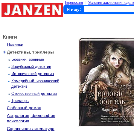
Impressum
|
Условия заключения сделк
Я ищу:
Книги
Новинки
Детективы, триллеры
Боевики, военные
Зарубежный детектив
Исторический детектив
Комедийный, иронический
детектив
Отечественный детектив
Триллеры
Любовный роман
Астрология, философия,
психология
Справочная литература