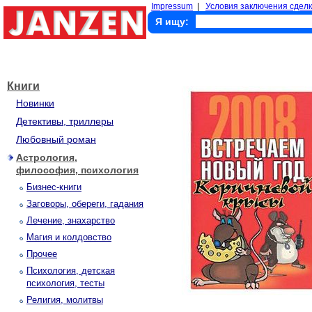
Impressum
|
Условия заключения сделк
Я ищу:
Книги
Новинки
Детективы, триллеры
Любовный роман
Астрология,
философия, психология
Бизнес-книги
Заговоры, обереги, гадания
Лечение, знахарство
Магия и колдовство
Прочее
Психология, детская
психология, тесты
Религия, молитвы