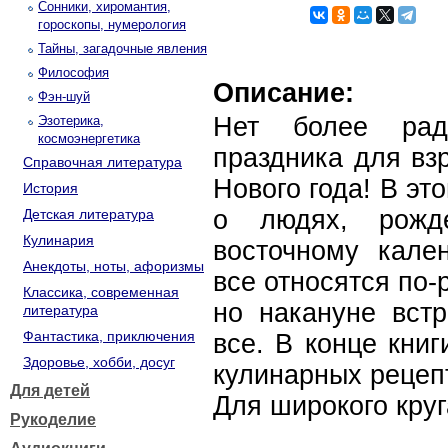
Сонники, хиромантия,
гороскопы, нумерология
Тайны, загадочные явления
Философия
Описание:
Фэн-шуй
Нет более радо
Эзотерика,
космоэнергетика
праздника для вз
Справочная литература
Нового года! В эт
История
о людях, рож
Детская литература
Кулинария
восточному кале
Анекдоты, ноты, афоризмы
все относятся по-
Классика, современная
но накануне встр
литература
Фантастика, приключения
все. В конце книг
Здоровье, хобби, досуг
кулинарных рецеп
Для детей
Для широкого круг
Рукоделие