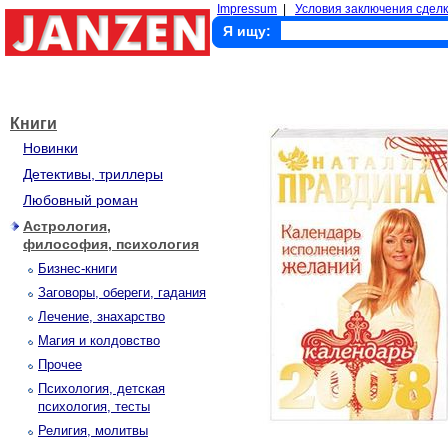
Impressum
|
Условия заключения сделк
Я ищу:
Книги
Новинки
Детективы, триллеры
Любовный роман
Астрология,
философия, психология
Бизнес-книги
Заговоры, обереги, гадания
Лечение, знахарство
Магия и колдовство
Прочее
Психология, детская
психология, тесты
Религия, молитвы