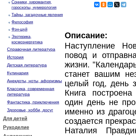
Сонники, хиромантия,
гороскопы, нумерология
Тайны, загадочные явления
Философия
Фэн-шуй
Описание:
Эзотерика,
космоэнергетика
Наступление Нов
Справочная литература
повод и отправн
История
жизни. "Календар
Детская литература
станет вашим н
Кулинария
Анекдоты, ноты, афоризмы
целый год, день 
Классика, современная
Книга построена
литература
один день не про
Фантастика, приключения
именно из драгоц
Здоровье, хобби, досуг
Для детей
создается прекрас
Рукоделие
Наталия Правди