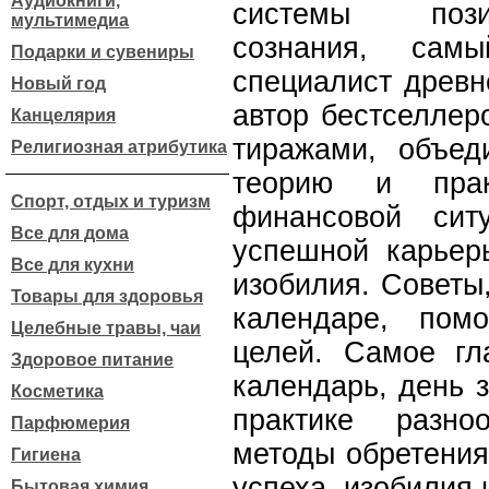
Аудиокниги,
системы пози
мультимедиа
сознания, сам
Подарки и сувениры
специалист древн
Новый год
автор бестселле
Канцелярия
тиражами, объе
Религиозная атрибутика
теорию и прак
Спорт, отдых и туризм
финансовой сит
Все для дома
успешной карьеры
Все для кухни
изобилия. Советы
Товары для здоровья
календаре, пом
Целебные травы, чаи
целей. Самое гл
Здоровое питание
календарь, день 
Косметика
практике разно
Парфюмерия
методы обретения
Гигиена
успеха, изобилия 
Бытовая химия