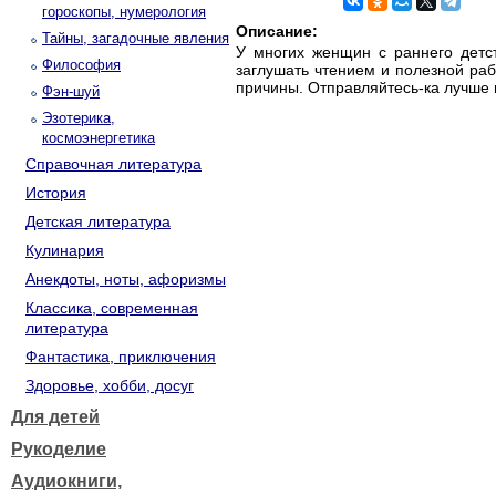
гороскопы, нумерология
Описание:
Тайны, загадочные явления
У многих женщин с раннего детст
Философия
заглушать чтением и полезной раб
причины. Отправляйтесь-ка лучше н
Фэн-шуй
Эзотерика,
космоэнергетика
Справочная литература
История
Детская литература
Кулинария
Анекдоты, ноты, афоризмы
Классика, современная
литература
Фантастика, приключения
Здоровье, хобби, досуг
Для детей
Рукоделие
Аудиокниги,