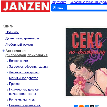
Impressum
|
Условия заключения сделк
Я ищу:
Книги
Новинки
Детективы, триллеры
Любовный роман
Астрология,
философия, психология
Бизнес-книги
Заговоры, обереги, гадания
Лечение, знахарство
Магия и колдовство
Прочее
Психология, детская
психология, тесты
Религия, молитвы
Сонники, хиромантия,