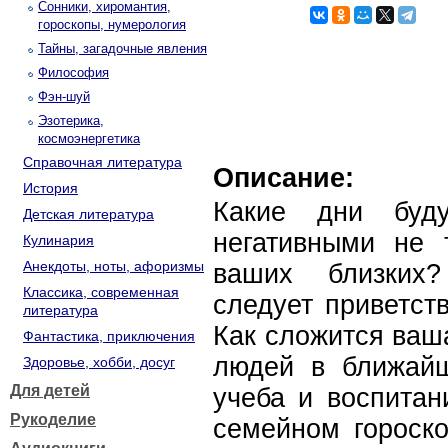
Сонники, хиромантия,
гороскопы, нумерология
Тайны, загадочные явления
Философия
Фэн-шуй
Эзотерика,
космоэнергетика
Справочная литература
Описание:
История
Какие дни буд
Детская литература
негативными не 
Кулинария
Анекдоты, ноты, афоризмы
ваших близких?
Классика, современная
следует приветств
литература
Как сложится ваш
Фантастика, приключения
людей в ближайш
Здоровье, хобби, досуг
Для детей
учеба и воспитан
Рукоделие
семейном гороско