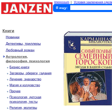
Impressum
|
Условия заключения сделк
Я ищу:
Книги
Новинки
Детективы, триллеры
Любовный роман
Астрология,
философия, психология
Бизнес-книги
Заговоры, обереги, гадания
Лечение, знахарство
Магия и колдовство
Прочее
Психология, детская
психология, тесты
Религия, молитвы