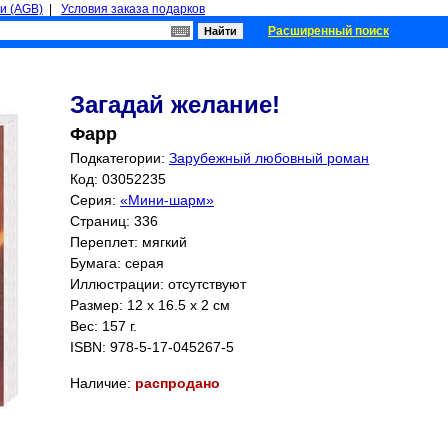
и (AGB)
|
Условия заказа подарков
Расширенный поиск
Загадай желание!
Фарр
Подкатегории:
Зарубежный любовный роман
Код: 03052235
Серия:
«Мини-шарм»
Страниц:
336
Переплет: мягкий
Бумага: серая
Иллюстрации: отсутствуют
Размер: 12 x 16.5 x 2 см
Вес: 157 г.
ISBN:
978-5-17-045267-5
Наличие:
распродано