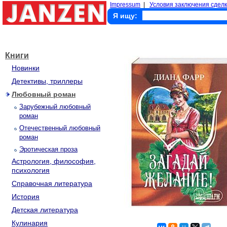
Impressum
|
Условия заключения сделк
Я ищу:
Книги
Новинки
Детективы, триллеры
Любовный роман
Зарубежный любовный
роман
Отечественный любовный
роман
Эротическая проза
Астрология, философия,
психология
Справочная литература
История
Детская литература
Кулинария