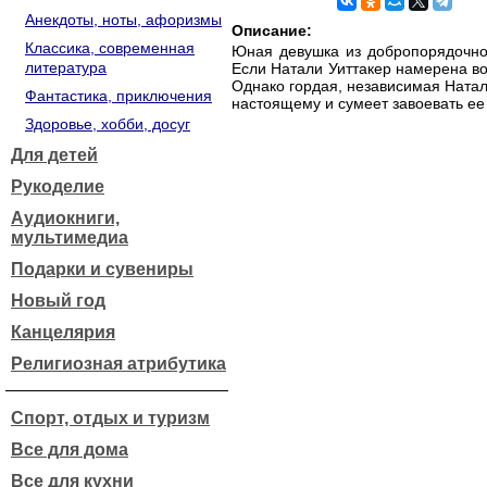
Анекдоты, ноты, афоризмы
Описание:
Классика, современная
Юная девушка из добропорядочног
литература
Если Натали Уиттакер намерена во
Однако гордая, независимая Натали
Фантастика, приключения
настоящему и сумеет завоевать ее 
Здоровье, хобби, досуг
Для детей
Рукоделие
Аудиокниги,
мультимедиа
Подарки и сувениры
Новый год
Канцелярия
Религиозная атрибутика
Спорт, отдых и туризм
Все для дома
Все для кухни