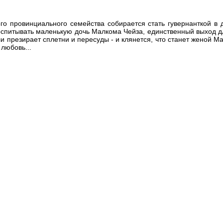
о провинциального семейства собирается стать гувернанткой в 
спитывать маленькую дочь Малкома Чейза, единственный выход для
 презирает сплетни и пересуды - и клянется, что станет женой Ма
любовь...