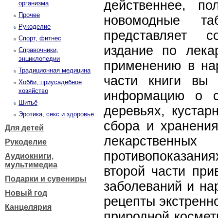
действеннее, по
организма
Прочее
новомодные та
Рукоделие
представляет с
Спорт, фитнес
издание по лека
Справочники,
энциклопедии
применению в на
Традиционная медицина
части книги вы
Хобби, приусадебное
хозяйство
информацию о с
Шитьё
деревьях, кустар
Эротика, секс и здоровье
сбора и хранения
Для детей
лекарственны
Рукоделие
противопоказан
Аудиокниги,
мультимедиа
второй части при
Подарки и сувениры
заболеваний и на
Новый год
рецепты экстренн
Канцелярия
природной космет