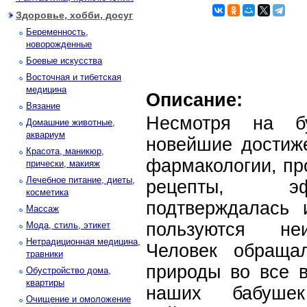
Здоровье, хобби, досуг
Беременность,
новорожденные
Боевые искусства
Восточная и тибетская
медицина
Описание:
Вязание
Несмотря на б
Домашние животные,
аквариум
новейшие достиж
Красота, маникюр,
фармакологии, пр
прически, макияж
Лечебное питание, диеты,
рецепты, эф
косметика
подтверждалась 
Массаж
пользуются неи
Мода, стиль, этикет
Нетрадиционная медицина,
Человек обраща
травники
природы во все в
Обустройство дома,
квартиры
наших бабушек
Очищение и омоложение