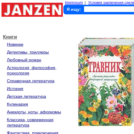
Impressum
|
Условия заключения сделк
Я ищу:
Книги
Новинки
Детективы, триллеры
Любовный роман
Астрология, философия,
психология
Справочная литература
История
Детская литература
Кулинария
Анекдоты, ноты, афоризмы
Классика, современная
литература
Фантастика, приключения