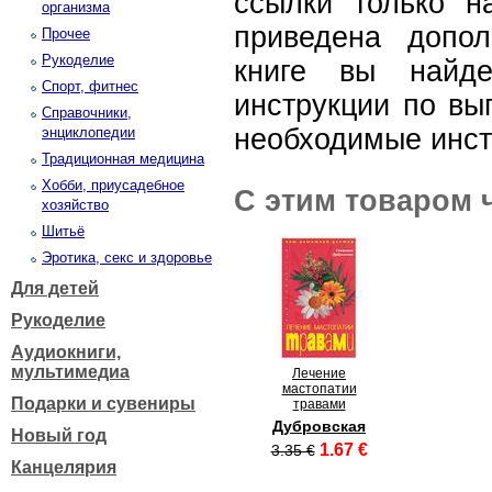
ссылки только н
организма
приведена допо
Прочее
Рукоделие
книге вы найде
Спорт, фитнес
инструкции по вы
Справочники,
необходимые инст
энциклопедии
Традиционная медицина
Хобби, приусадебное
С этим товаром 
хозяйство
Шитьё
Эротика, секс и здоровье
Для детей
Рукоделие
Аудиокниги,
мультимедиа
Лечение
мастопатии
Подарки и сувениры
травами
Дубровская
Новый год
1.67 €
3.35 €
Канцелярия