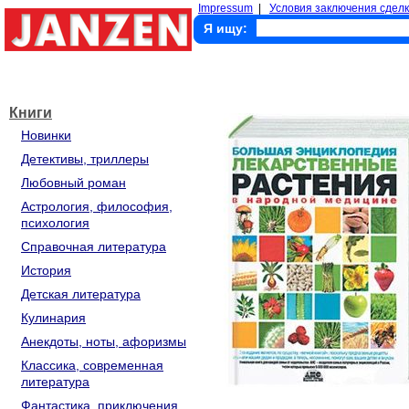
Impressum
|
Условия заключения сделк
Я ищу:
Книги
Новинки
Детективы, триллеры
Любовный роман
Астрология, философия,
психология
Справочная литература
История
Детская литература
Кулинария
Анекдоты, ноты, афоризмы
Классика, современная
литература
Фантастика, приключения