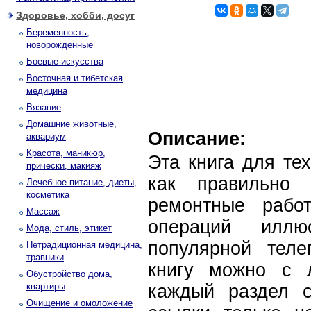
Здоровье, хобби, досуг
Беременность,
новорожденные
Боевые искусства
Восточная и тибетская
медицина
Вязание
Домашние животные,
Описание:
аквариум
Красота, маникюр,
Эта книга для тех
прически, макияж
как правильно
Лечебное питание, диеты,
косметика
ремонтные рабо
Массаж
операций иллю
Мода, стиль, этикет
популярной теле
Нетрадиционная медицина,
травники
книгу можно с л
Обустройство дома,
квартиры
каждый раздел с
Очищение и омоложение