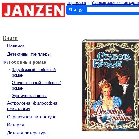
Impressum
|
Условия заключения сделк
Я ищу:
Книги
Новинки
Детективы, триллеры
Любовный роман
Зарубежный любовный
роман
Отечественный любовный
роман
Эротическая проза
Астрология, философия,
психология
Справочная литература
История
Детская литература