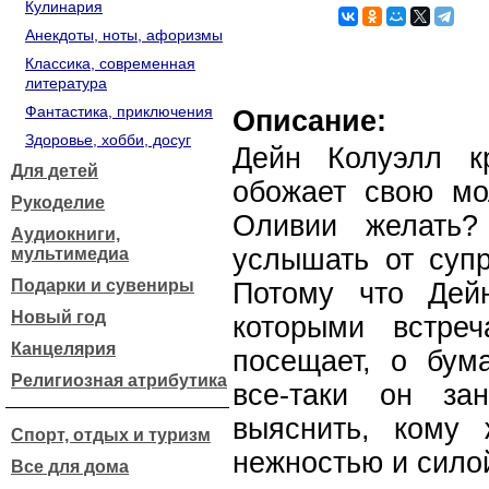
Кулинария
Анекдоты, ноты, афоризмы
Классика, современная
литература
Фантастика, приключения
Описание:
Здоровье, хобби, досуг
Дейн Колуэлл к
Для детей
обожает свою мо
Рукоделие
Оливии желать?
Аудиокниги,
услышать от супр
мультимедиа
Подарки и сувениры
Потому что Дей
Новый год
которыми встреч
Канцелярия
посещает, о бума
Религиозная атрибутика
все-таки он за
выяснить, кому
Спорт, отдых и туризм
нежностью и сило
Все для дома