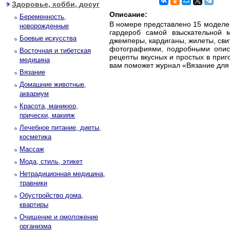
Здоровье, хобби, досуг
Описание:
Беременность,
В номере представлено 15 моделе
новорожденные
гардероб самой взыскательной м
Боевые искусства
джемперы, кардиганы, жилеты, сви
фотографиями, подробными опис
Восточная и тибетская
рецепты вкусных и простых в приг
медицина
вам поможет журнал «Вязание для 
Вязание
Домашние животные,
аквариум
Красота, маникюр,
прически, макияж
Лечебное питание, диеты,
косметика
Массаж
Мода, стиль, этикет
Нетрадиционная медицина,
травники
Обустройство дома,
квартиры
Очищение и омоложение
организма