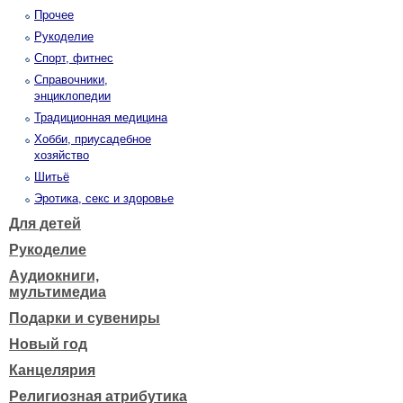
Прочее
Рукоделие
Спорт, фитнес
Справочники,
энциклопедии
Традиционная медицина
Хобби, приусадебное
хозяйство
Шитьё
Эротика, секс и здоровье
Для детей
Рукоделие
Аудиокниги,
мультимедиа
Подарки и сувениры
Новый год
Канцелярия
Религиозная атрибутика