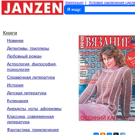
Impressum
|
Условия заключения сделк
Я ищу:
Книги
Новинки
Детективы, триллеры
Любовный роман
Астрология, философия,
психология
Справочная литература
История
Детская литература
Кулинария
Анекдоты, ноты, афоризмы
Классика, современная
литература
Фантастика, приключения