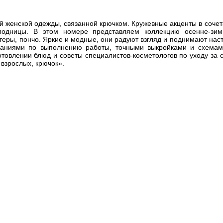
й женской одежды, связанной крючком. Кружевные акценты в соче
одницы. В этом номере представляем коллекцию осенне-зимне
теры, пончо. Яркие и модные, они радуют взгляд и поднимают на
аниями по выполнению работы, точными выкройками и схемами
отовлении блюд и советы специалистов-косметологов по уходу за 
взрослых, крючок».