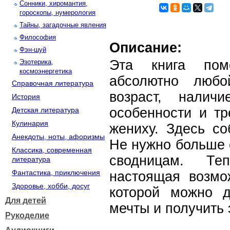
Сонники, хиромантия,
гороскопы, нумерология
Тайны, загадочные явления
Философия
Описание:
Фэн-шуй
Эта книга по
Эзотерика,
космоэнергетика
абсолютно любо
Справочная литература
возраст, наличи
История
особенности и тр
Детская литература
Кулинария
жениху. Здесь со
Анекдоты, ноты, афоризмы
Не нужно больше 
Классика, современная
сводницам. Т
литература
Фантастика, приключения
настоящая возмо
Здоровье, хобби, досуг
которой можно д
Для детей
мечты и получить
Рукоделие