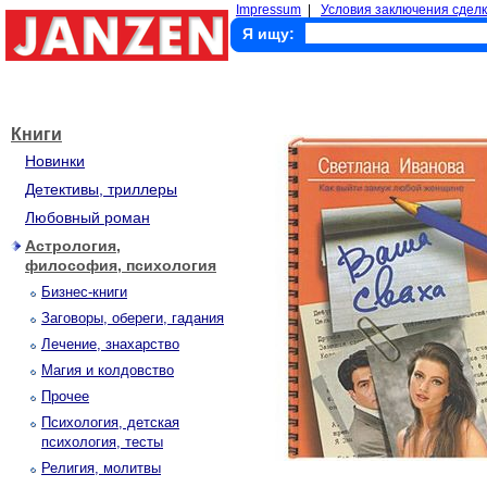
Impressum
|
Условия заключения сделк
Я ищу:
Книги
Новинки
Детективы, триллеры
Любовный роман
Астрология,
философия, психология
Бизнес-книги
Заговоры, обереги, гадания
Лечение, знахарство
Магия и колдовство
Прочее
Психология, детская
психология, тесты
Религия, молитвы