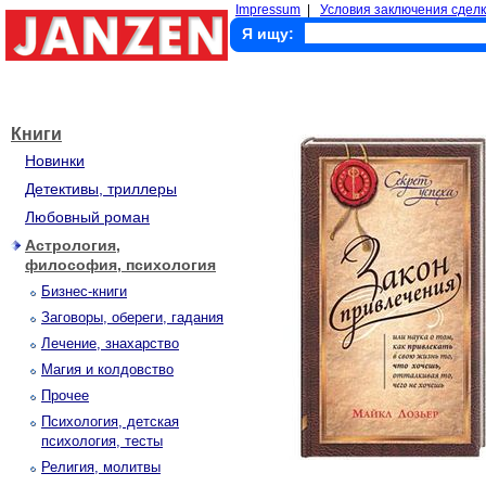
Impressum
|
Условия заключения сделк
Я ищу:
Книги
Новинки
Детективы, триллеры
Любовный роман
Астрология,
философия, психология
Бизнес-книги
Заговоры, обереги, гадания
Лечение, знахарство
Магия и колдовство
Прочее
Психология, детская
психология, тесты
Религия, молитвы