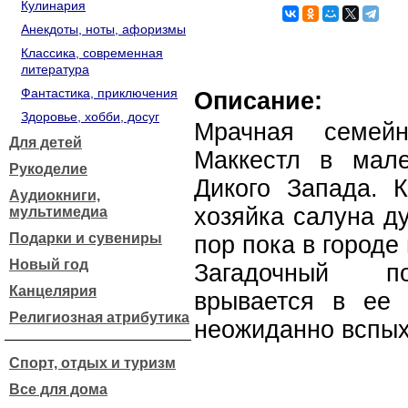
Кулинария
Анекдоты, ноты, афоризмы
Классика, современная
литература
Фантастика, приключения
Описание:
Здоровье, хобби, досуг
Мрачная семей
Для детей
Маккестл в мале
Рукоделие
Дикого Запада. 
Аудиокниги,
хозяйка салуна ду
мультимедиа
Подарки и сувениры
пор пока в городе
Новый год
Загадочный по
Канцелярия
врывается в ее 
Религиозная атрибутика
неожиданно вспых
Спорт, отдых и туризм
Все для дома