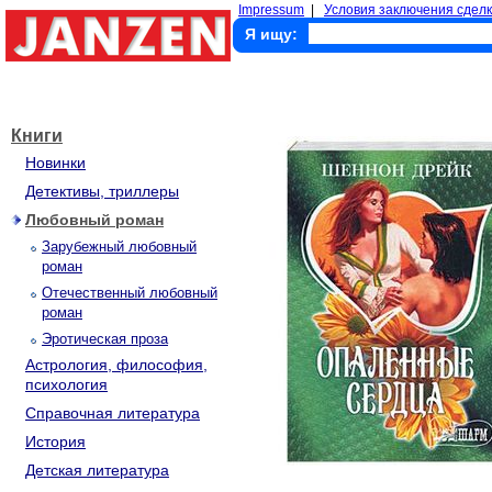
Impressum
|
Условия заключения сделк
Я ищу:
Книги
Новинки
Детективы, триллеры
Любовный роман
Зарубежный любовный
роман
Отечественный любовный
роман
Эротическая проза
Астрология, философия,
психология
Справочная литература
История
Детская литература