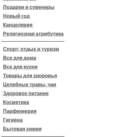
Подарки и сувениры
Новый год
Канцелярия
Религиозная атрибутика
Спорт, отдых и туризм
Все для дома
Все для кухни
Товары для здоровья
Целебные травы, чаи
Здоровое питание
Косметика
Парфюмерия
Гигиена
Бытовая химия