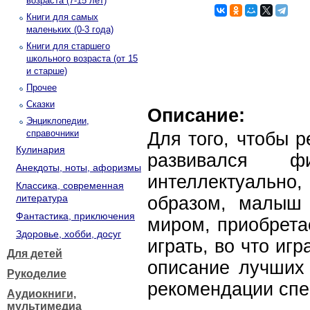
возраста (7-15 лет)
Книги для самых
маленьких (0-3 года)
Книги для старшего
школьного возраста (от 15
и старше)
Прочее
Сказки
Описание:
Энциклопедии,
справочники
Для того, чтобы 
Кулинария
развивался фи
Анекдоты, ноты, афоризмы
интеллектуально
Классика, современная
литература
образом, малыш
Фантастика, приключения
миром, приобрета
Здоровье, хобби, досуг
играть, во что игр
Для детей
описание лучших 
Рукоделие
рекомендации спе
Аудиокниги,
мультимедиа