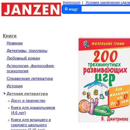
Impressum
|
Условия заключения сделк
Я ищу:
Книги
Новинки
Детективы, триллеры
Любовный роман
Астрология, философия,
психология
Справочная литература
История
Детская литература
Досуг и творчество
Книги для дошкольников
(4-6 лет)
Книги для младшего и
среднего школьного