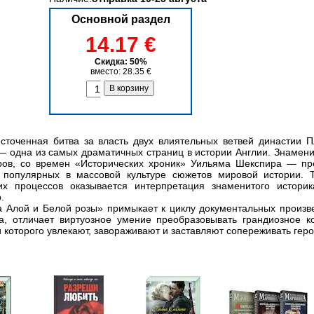
Основной раздел
14.17 €
Скидка: 50%
вместо: 28.35 €
оченная битва за власть двух влиятельных ветвей династии Пл
— одна из самых драматичных страниц в истории Англии. Знамени
ров, со времен «Исторических хроник» Уильяма Шекспира — пр
 популярных в массовой культуре сюжетов мировой истории. 
их процессов оказывается интерпретация знаменитого истори
.
а Алой и Белой розы» примыкает к циклу документальных произве
а, отличает виртуозное умение преобразовывать грандиозное к
 которого увлекают, завораживают и заставляют сопереживать гер