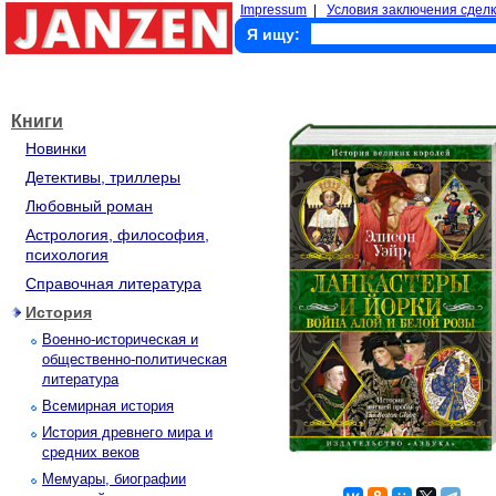
Impressum
|
Условия заключения сделк
Я ищу:
Книги
Новинки
Детективы, триллеры
Любовный роман
Астрология, философия,
психология
Справочная литература
История
Военно-историческая и
общественно-политическая
литература
Всемирная история
История древнего мира и
средних веков
Мемуары, биографии