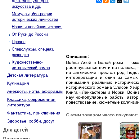
деятелей культуры,
искусства и др.
Мемуары, биографии
исторических личностей
Новая и новейшая история
От Руси до России
Прочее
Спецслужбы, спецназ,
разведка
Описание:
Художественно-
Война Алой и Белой розы — ожест
растянувшаяся почти на полвека, 
исторический роман
на английский престол род Тюдо
Детская литература
интерпретаций и один из самых
понимания реальных историческ
Кулинария
исторического романа Элисон Уэйр
Анекдоты, ноты, афоризмы
Книга «Ланкастеры и Йорки. Войн
научно-популярные работы автор
Классика, современная
повествование, сюжетные коллизии
литература
Фантастика, приключения
С этим товаром часто покупают:
Здоровье, хобби, досуг
Для детей
Рукоделие