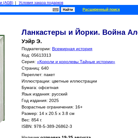
и (AGB)
|
Условия заказа подарков
Расширенный поиск
Ланкастеры и Йорки. Война Ал
Уэйр Э.
Подкатегории:
Всемирная история
Код: 05613313
Серия:
«Короли и королевы.Тайные истории»
Страниц:
640
Переплет: пакет
Иллюстрации: цветные иллюстрации
Бумага: офсетная
Язык издания: русский
Год издания: 2025
Возрастные ограничения: 16+
Размер: 14 x 20.5 x 3.8 см
Вес: 854 г.
ISBN:
978-5-389-26862-3
Наличие:
отправка 19-25 августа