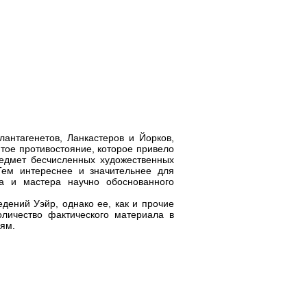
антагенетов, Ланкастеров и Йорков,
тое противостояние, которое привело
едмет бесчисленных художественных
Тем интереснее и значительнее для
ка и мастера научно обоснованного
дений Уэйр, однако ее, как и прочие
оличество фактического материала в
оям.