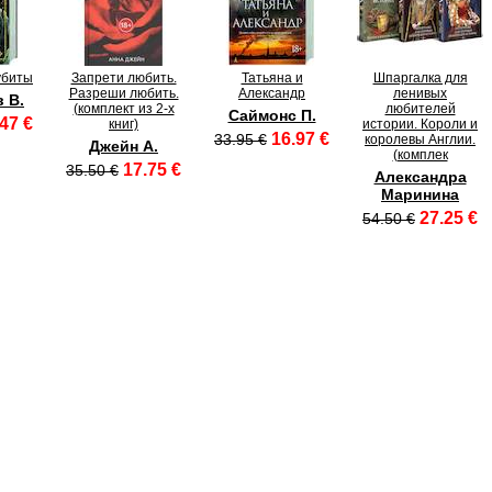
убиты
Запрети любить.
Татьяна и
Шпаргалка для
Разреши любить.
Александр
ленивых
 В.
(комплект из 2-х
любителей
Саймонс П.
47 €
книг)
истории. Короли и
16.97 €
33.95 €
королевы Англии.
Джейн А.
(комплек
17.75 €
35.50 €
Александра
Маринина
27.25 €
54.50 €