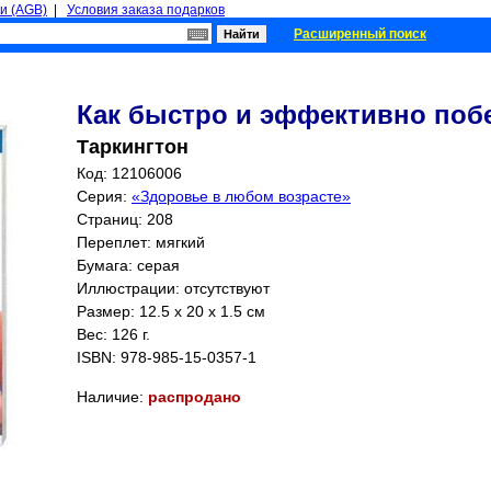
и (AGB)
|
Условия заказа подарков
Расширенный поиск
Как быстро и эффективно поб
Таркингтон
Код: 12106006
Серия:
«Здоровье в любом возрасте»
Страниц:
208
Переплет: мягкий
Бумага: серая
Иллюстрации: отсутствуют
Размер: 12.5 x 20 x 1.5 см
Вес: 126 г.
ISBN:
978-985-15-0357-1
Наличие:
распродано