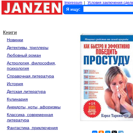
Impressum
|
Условия заключения сделк
Я ищу:
Книги
Новинки
Детективы, триллеры
Любовный роман
Астрология, философия,
психология
Справочная литература
История
Детская литература
Кулинария
Анекдоты, ноты, афоризмы
Классика, современная
литература
Фантастика, приключения