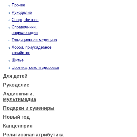
Прочее
Рукоделие
Спорт, фитнес
Справочники,
энциклопедии
Традиционная медицина
Хобби, приусадебное
хозяйство
Шитьё
Эротика, секс и здоровье
Для детей
Рукоделие
Аудиокниги,
мультимедиа
Подарки и сувениры
Новый год
Канцелярия
Религиозная атрибутика