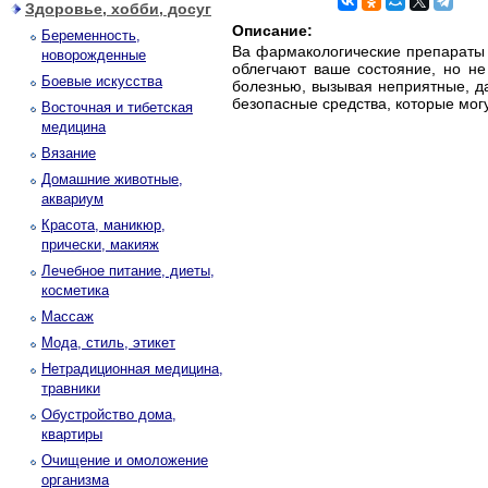
Здоровье, хобби, досуг
Описание:
Беременность,
Ва фармакологические препараты о
новорожденные
облегчают ваше состояние, но не
Боевые искусства
болезнью, вызывая неприятные, д
безопасные средства, которые могу
Восточная и тибетская
медицина
Вязание
Домашние животные,
аквариум
Красота, маникюр,
прически, макияж
Лечебное питание, диеты,
косметика
Массаж
Мода, стиль, этикет
Нетрадиционная медицина,
травники
Обустройство дома,
квартиры
Очищение и омоложение
организма