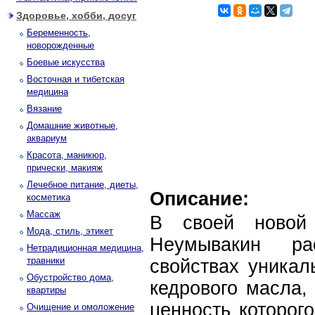
Здоровье, хобби, досуг
Беременность,
новорожденные
Боевые искусства
Восточная и тибетская
медицина
Вязание
Домашние животные,
аквариум
Красота, маникюр,
прически, макияж
Лечебное питание, диеты,
Описание:
косметика
Массаж
В своей новой
Мода, стиль, этикет
Неумывакин ра
Нетрадиционная медицина,
травники
свойствах уникал
Обустройство дома,
кедрового масла,
квартиры
ценность которог
Очищение и омоложение