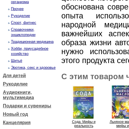
организма
обоснована совре
Прочее
опыта использ
Рукоделие
Спорт, фитнес
народной медиц
Справочники,
важнейших аспек
энциклопедии
образа жизни авт
Традиционная медицина
Хобби, приусадебное
нужно использов
хозяйство
этого продукта сег
Шитьё
Эротика, секс и здоровье
С этим товаром 
Для детей
Рукоделие
Аудиокниги,
мультимедиа
Подарки и сувениры
Новый год
Сода. Мифы и
Льняное ма
Канцелярия
реальность
мифы и