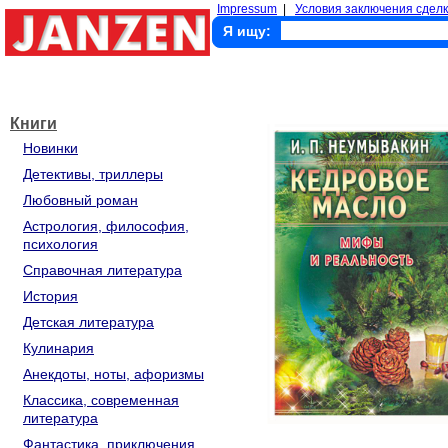
Impressum
|
Условия заключения сделк
Я ищу:
Книги
Новинки
Детективы, триллеры
Любовный роман
Астрология, философия,
психология
Справочная литература
История
Детская литература
Кулинария
Анекдоты, ноты, афоризмы
Классика, современная
литература
Фантастика, приключения