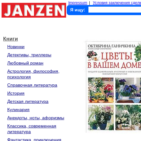
Impressum
|
Условия заключения сделк
Я ищу:
Книги
Новинки
Детективы, триллеры
Любовный роман
Астрология, философия,
психология
Справочная литература
История
Детская литература
Кулинария
Анекдоты, ноты, афоризмы
Классика, современная
литература
Фантастика, приключения