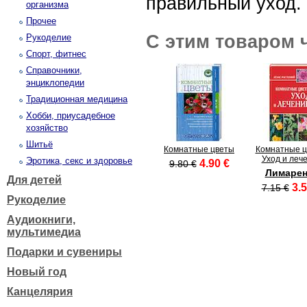
правильный уход.
организма
Прочее
С этим товаром 
Рукоделие
Спорт, фитнес
Справочники,
энциклопедии
Традиционная медицина
Хобби, приусадебное
хозяйство
Шитьё
Комнатные цветы
Комнатные ц
Уход и леч
Эротика, секс и здоровье
4.90 €
9.80 €
Лимарен
Для детей
3.5
7.15 €
Рукоделие
Аудиокниги,
мультимедиа
Подарки и сувениры
Новый год
Канцелярия