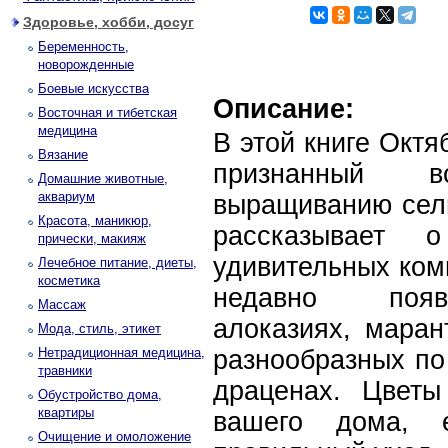
Здоровье, хобби, досуг
Беременность,
новорожденные
Боевые искусства
Описание:
Восточная и тибетская
медицина
В этой книге Октя
Вязание
признанный 
Домашние животные,
аквариум
выращиванию сель
Красота, маникюр,
рассказывает
прически, макияж
удивительных ком
Лечебное питание, диеты,
косметика
недавно появ
Массаж
алоказиях, маран
Мода, стиль, этикет
Нетрадиционная медицина,
разнообразных по
травники
драценах. Цветы
Обустройство дома,
квартиры
вашего дома, 
Очищение и омоложение