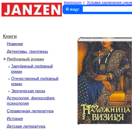
Impressum
|
Условия заключения сделк
Я ищу:
Книги
Новинки
Детективы, триллеры
Любовный роман
Зарубежный любовный
роман
Отечественный любовный
роман
Эротическая проза
Астрология, философия,
психология
Справочная литература
История
Детская литература