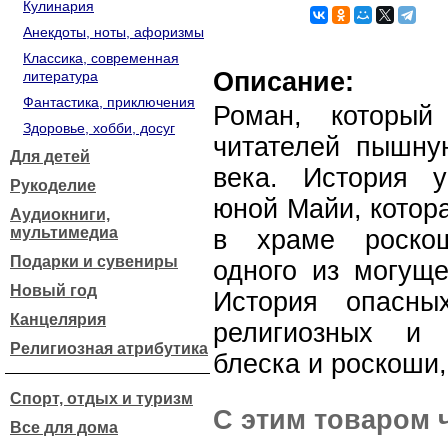
Кулинария
Анекдоты, ноты, афоризмы
Классика, современная
Описание:
литература
Фантастика, приключения
Роман, который
Здоровье, хобби, досуг
читателей пышну
Для детей
века. История у
Рукоделие
юной Майи, котор
Аудиокниги,
мультимедиа
в храме роско
Подарки и сувениры
одного из могущ
Новый год
История опасны
Канцелярия
религиозных и 
Религиозная атрибутика
блеска и роскоши,
Спорт, отдых и туризм
С этим товаром 
Все для дома