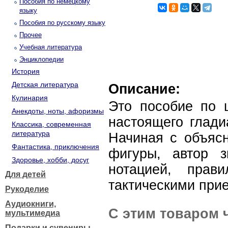
Пособия по немецкому
языку
Пособия по русскому языку
Прочее
Учебная литература
Энциклопедии
История
Детская литература
Описание:
Кулинария
Это пособие по 
Анекдоты, ноты, афоризмы
настоящего глади
Классика, современная
литература
Начиная с объяс
Фантастика, приключения
фигуры, автор 
Здоровье, хобби, досуг
нотацией, прав
Для детей
тактическими при
Рукоделие
Аудиокниги,
С этим товаром 
мультимедиа
Подарки и сувениры