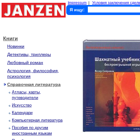
Impressum
|
Условия заключения сделк
Я ищу:
Книги
Новинки
Детективы, триллеры
Любовный роман
Астрология, философия,
психология
Справочная литература
Атласы, карты,
путеводители
Искусство
Календари
Компьютерная литература
Пособия по другим
иностранным языкам