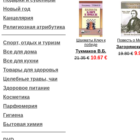
Новый год
Канцелярия
Религиозная атрибутика
Шахматы.Ключ к
Повесть о 
Спорт, отдых и туризм
победе
Загорянск
Тукмаков В.Б.
Все для дома
9.
19.80 €
10.67 €
21.35 €
Все для кухни
Товары для здоровья
Целебные травы, чаи
Здоровое питание
Косметика
Парфюмерия
Гигиена
Бытовая химия
DVD