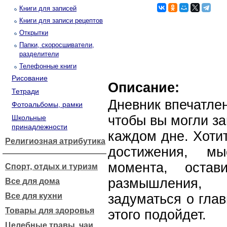
Книги для записей
Книги для записи рецептов
Открытки
Папки, скоросшиватели,
разделители
Телефонные книги
Рисование
Описание:
Тетради
Дневник впечатлен
Фотоальбомы, рамки
чтобы вы могли за
Школьные
принадлежности
каждом дне. Хоти
Религиозная атрибутика
достижения, м
момента, оста
Спорт, отдых и туризм
размышления,
Все для дома
Все для кухни
задуматься о гла
Товары для здоровья
этого подойдет.
Целебные травы, чаи