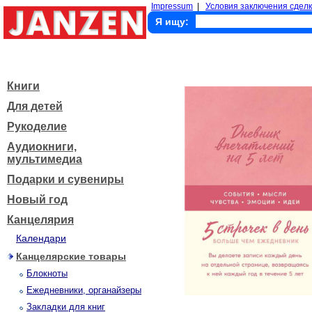
Impressum
|
Условия заключения сделк
Я ищу:
Книги
Для детей
Рукоделие
Аудиокниги,
мультимедиа
Подарки и сувениры
Новый год
Канцелярия
Календари
Канцелярские товары
Блокноты
Ежедневники, органайзеры
Закладки для книг