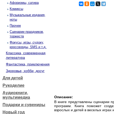
Афоризмы, сатира
Комиксы
Музыкальные издания,
ноты
Прочее
Сценарии праздников,
торжеств
Фокусы, игры, судоку,
кроссворды, SMS и т.д.
Классика, современная
литература
Фантастика, приключения
Здоровье, хобби, досуг
Для детей
Рукоделие
Аудиокниги,
Описание:
мультимедиа
В книге представлены сценарии п
Подарки и сувениры
программ. Книга поможет созд
взрослых и детей в веселых играх и
Новый год