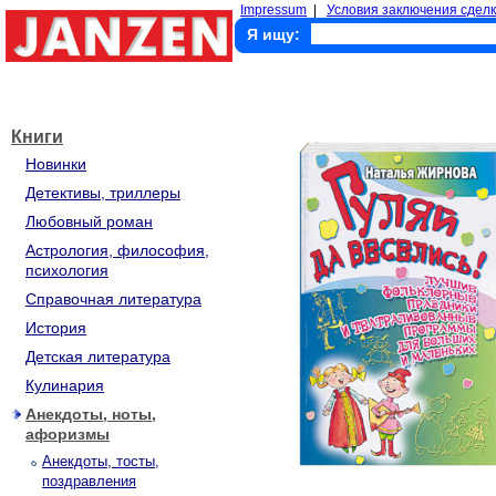
Impressum
|
Условия заключения сделк
Я ищу:
Книги
Новинки
Детективы, триллеры
Любовный роман
Астрология, философия,
психология
Справочная литература
История
Детская литература
Кулинария
Анекдоты, ноты,
афоризмы
Анекдоты, тосты,
поздравления