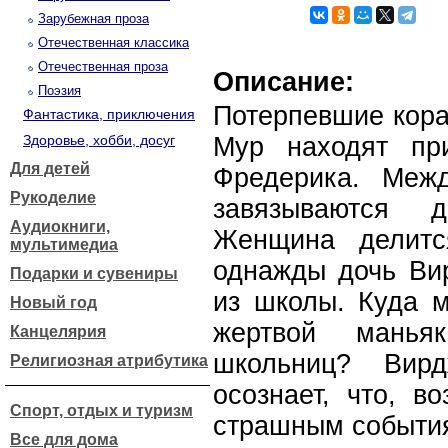
Зарубежная проза
Отечественная классика
Отечественная проза
Описание:
Поэзия
Потерпевшие кора
Фантастика, приключения
Здоровье, хобби, досуг
Мур находят пр
Для детей
Фредерика. Меж
Рукоделие
завязываются д
Аудиокниги,
Женщина делитс
мультимедиа
однажды дочь Ви
Подарки и сувениры
из школы. Куда м
Новый год
жертвой манья
Канцелярия
школьниц? Вирд
Религиозная атрибутика
осознает, что, в
Спорт, отдых и туризм
страшным события
Все для дома