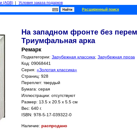
и (AGB)
|
Условия заказа подарков
Расширенный поиск
На западном фронте без перем
Триумфальная арка
Ремарк
Подкатегории:
Зарубежная классика
;
Зарубежная проза
Код: 09068441
Серия:
«Золотая классика»
Страниц:
928
Переплет: твердый
Бумага: серая
Иллюстрации: отсутствуют
Размер: 13.5 x 20.5 x 5.5 см
Вес: 640 г.
ISBN:
978-5-17-039322-0
Наличие:
распродано