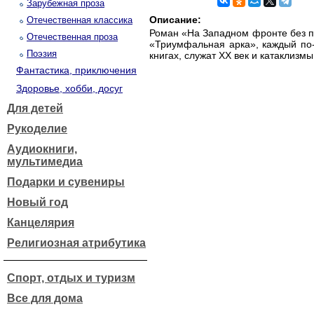
Зарубежная проза
Описание:
Отечественная классика
Роман «На Западном фронте без п
Отечественная проза
«Триумфальная арка», каждый по-
Поэзия
книгах, служат XX век и катаклизм
Фантастика, приключения
Здоровье, хобби, досуг
Для детей
Рукоделие
Аудиокниги,
мультимедиа
Подарки и сувениры
Новый год
Канцелярия
Религиозная атрибутика
Спорт, отдых и туризм
Все для дома