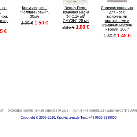
ца -
Крем-лифтинг
Beauty Derm.
Солевая ванночка
,
"Коллагеновый",
Тканевая маска
для ног с
ной,
30мл
"ЯГОДНЫЙ
молочными
ктор,
СМУЗИ", 25 мл
протеинами и
1.50 €
1.95 €
эфирным маслом
1.80 €
2.15 €
нероли. 100 г
5 €
1.45 €
1.80 €
sum
Условия заключения сделки (AGB)
Политика конфиденциальности (Date
Copyright © 2006-2026. Knigi-janzen.de Тел.: +49 9632-7999000