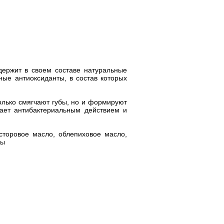
держит в своем составе натуральные
ные антиоксиданты, в состав которых
олько смягчают губы, но и формируют
ает антибактериальным действием и
сторовое масло, облепиховое масло,
зы