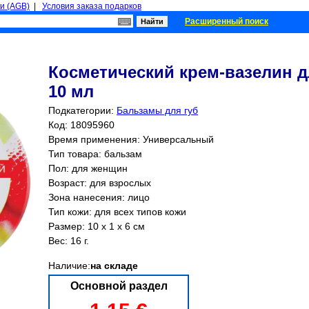
и (AGB)
|
Условия заказа подарков
Расширенный поиск
Косметический крем-вазелин д
10 мл
Подкатегории:
Бальзамы для губ
Код: 18095960
Время применения: Универсальный
Тип товара: бальзам
Пол: для женщин
Возраст: для взрослых
Зона нанесения: лицо
Тип кожи: для всех типов кожи
Размер: 10 x 1 x 6 см
Вес: 16 г.
Наличие:
на складе
Основной раздел