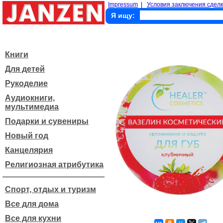
Impressum
|
Условия заключения сделк
Я ищу:
Книги
Для детей
Рукоделие
Аудиокниги,
мультимедиа
Подарки и сувениры
Новый год
Канцелярия
Религиозная атрибутика
Спорт, отдых и туризм
Все для дома
Все для кухни