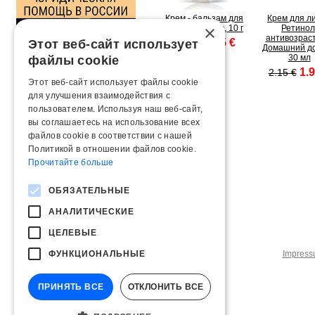
Крем - бальзам для
Крем для ли
×
губ Ангигерпес, 10 г
Ретинол
антивозраст
1.15 €
Этот веб-сайт использует
1.50 €
Домашний до
30 мл
файлы cookie
1.9
2.15 €
Этот веб-сайт использует файлы cookie
для улучшения взаимодействия с
пользователем. Используя наш веб-сайт,
вы соглашаетесь на использование всех
файлов cookie в соответствии с нашей
Политикой в ​​отношении файлов cookie.
Прочитайте больше
ОБЯЗАТЕЛЬНЫЕ
АНАЛИТИЧЕСКИЕ
ЦЕЛЕВЫЕ
ФУНКЦИОНАЛЬНЫЕ
Impres
ПРИНЯТЬ ВСЕ
ОТКЛОНИТЬ ВСЕ