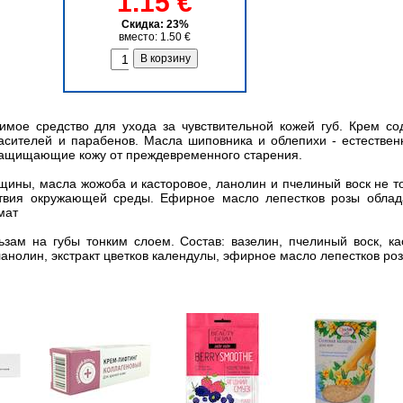
1.15 €
Скидка: 23%
вместо: 1.50 €
имое средство для ухода за чувствительной кожей губ. Крем со
расителей и парабенов. Масла шиповника и облепихи - естествен
 защищающие кожу от преждевременного старения.
щины, масла жожоба и касторовое, ланолин и пчелиный воск не т
твия окружающей среды. Ефирное масло лепестков розы облад
мат
зам на губы тонким слоем. Состав: вазелин, пчелиный воск, ка
анолин, экстракт цветков календулы, эфирное масло лепестков ро