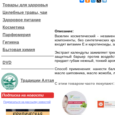
Товары для здоровья
Целебные травы, чаи
Здоровое питание
Косметика
Описание:
Парфюмерия
Вазелин косметический - незамен
компоненты, без синтетических к
Гигиена
входят витамин Е и каротиноиды,
Бытовая химия
Экстракт календулы заживляет тре
защитный барьер против воздейс
придает губам нежный, тонкий аро
DVD
Способ применения: нанести баль
масло шиповника, масло жожоба, л
Традиции Алтая
С этим товаром часто покупают:
Подписка на новости
Подписаться на рассылку новостей