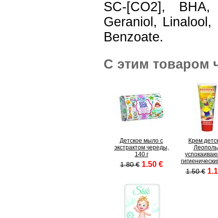
SC-[CO2], BHA, B
Geraniol, Linalool
Benzoate.
С этим товаром 
Детское мыло с
Крем детс
экстрактом череды,
Леополь
140 г
успокаива
гигиенический
1.50 €
1.80 €
1.1
1.50 €