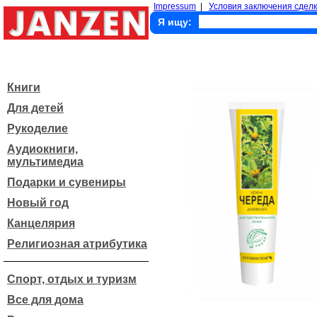
Impressum
|
Условия заключения сделк
Я ищу:
Книги
Для детей
Рукоделие
Аудиокниги,
мультимедиа
Подарки и сувениры
Новый год
Канцелярия
Религиозная атрибутика
Спорт, отдых и туризм
Все для дома