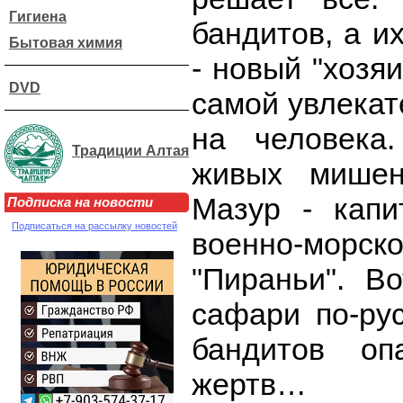
Гигиена
бандитов, а и
Бытовая химия
- новый "хозя
DVD
самой увлекат
на человека
Традиции Алтая
живых мишен
Мазур - капи
Подписка на новости
Подписаться на рассылку новостей
военно-морск
"Пираньи". В
сафари по-ру
бандитов о
жертв…