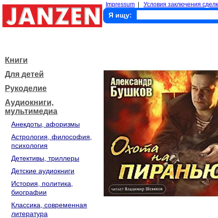
Impressum
|
Условия заключения сделк
Я ищу:
Книги
Для детей
Рукоделие
Аудиокниги,
мультимедиа
Анекдоты, афоризмы
Астрология, философия,
психология
Детективы, триллеры
Детские аудиокниги
История, политика,
биографии
Классика, современная
литература