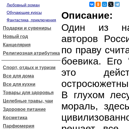
Любовный роман
Описание:
Обучающие курсы
Фантастика, приключения
Один из на
Подарки и сувениры
авторов Росс
Новый год
Канцелярия
по праву счит
Религиозная атрибутика
боевика. Его
Спорт, отдых и туризм
это дейст
Все для дома
остросюжетный
Все для кухни
В глухом лес
Товары для здоровья
Целебные травы, чаи
мораль, здес
Здоровое питание
цивилизованно
Косметика
решает все.
Парфюмерия